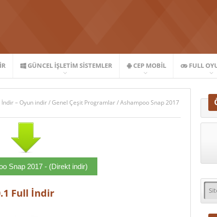
IR
GÜNCEL İŞLETIM SISTEMLER
CEP MOBIL
FULL OY
 İndir – Oyun indir
/
Genel Çeşit Programlar
/
Ashampoo Snap 2017
 Snap 2017 - (Direkt indir)
1 Full İndir