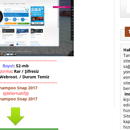
Hak
Tan
——————————————-
sit
Boyut
: 52-mb
sağ
ıştırma
: Rar / Şifresiz
yön
 Webroot. / Durum Temiz
etm
——————————————–
sit
hampoo Snap 2017
ben
(((Alternatif)))
ind
hampoo Snap 2017
kiş
edi
hiz
Sit
kap
hiz