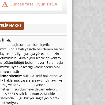
TELİF HAKKI
 İhlali.
ıtım amaçlı,sunulan Tüm içerikler
emiz, 5651 sayılı yasada belirlenen bir yer
layıcısıdır. İlgili yasaya göre; sitemizin
etiminin hukuka aykırı içerikleri kontrol
e yükümlülüğü bulunmuyor. Bu amaçla
emizde uyar ve içeriği kaldır prensibini
imsenmiştir.
irme sitemiz;
hukuka, telif haklarına ve
ilik haklarına, yasalara saygılı olmayı ilke
nmiş ve her zaman bu yönde
metlerini sürdürmeye devam ediyor.
emiz, 5651 sayılı kanunun 2. Maddesi
samında, Bilgi bir yer sağlayıcı olarak
met veriyor.