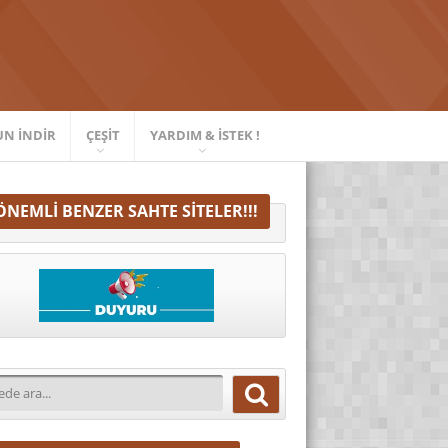
UN İNDIR
ÇEŞIT
YARDIM & İSTEK !
ÖNEMLI BENZER SAHTE SITELER!!!