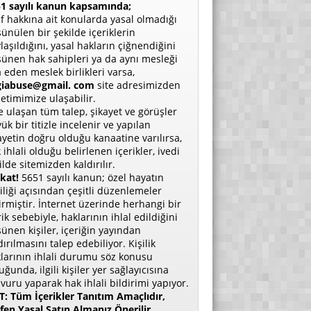
1 sayılı kanun kapsamında;
if hakkına ait konularda yasal olmadığı
ünülen bir şekilde içeriklerin
laşıldığını, yasal hakların çiğnendiğini
ünen hak sahipleri ya da aynı mesleği
a eden meslek birlikleri varsa,
giabuse@gmail. com
site adresimizden
etimimize ulaşabilir.
e ulaşan tüm talep, şikayet ve görüşler
ük bir titizle incelenir ve yapılan
ayetin doğru olduğu kanaatine varılırsa,
 ihlali olduğu belirlenen içerikler, ivedi
ilde sitemizden kaldırılır.
kat!
5651 sayılı kanun; özel hayatın
liliği açısından çeşitli düzenlemeler
irmiştir. İnternet üzerinde herhangi bir
rik sebebiyle, haklarının ihlal edildiğini
ünen kişiler, içeriğin yayından
dırılmasını talep edebiliyor. Kişilik
larının ihlali durumu söz konusu
uğunda, ilgili kişiler yer sağlayıcısına
vuru yaparak hak ihlali bildirimi yapıyor.
: Tüm İçerikler Tanıtım Amaçlıdır,
fen Yasal Satın Almanız Önerilir.