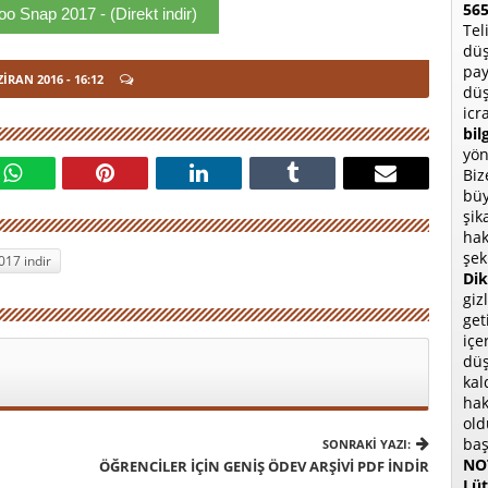
565
 Snap 2017 - (Direkt indir)
Tel
düş
pay
ZIRAN 2016
- 16:12
düş
icr
bil
yön
Biz
büy
şik
hak
şek
17 indir
Dik
giz
get
içe
düş
kal
hak
old
baş
SONRAKI YAZI:
NOT
ÖĞRENCILER İÇIN GENIŞ ÖDEV ARŞIVI PDF İNDIR
Lüt