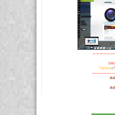
——————
Sık
Tarama
:
——————
As
As