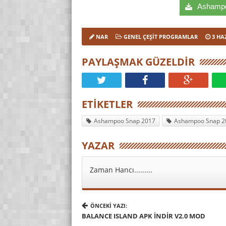
Ashampoo
NAR
GENEL ÇEŞIT PROGRAMLAR
3 HA
PAYLAŞMAK GÜZELDIR
ETIKETLER
Ashampoo Snap 2017
Ashampoo Snap 20
YAZAR
Zaman Hancı.........
ÖNCEKI YAZI:
BALANCE ISLAND APK İNDIR V2.0 MOD