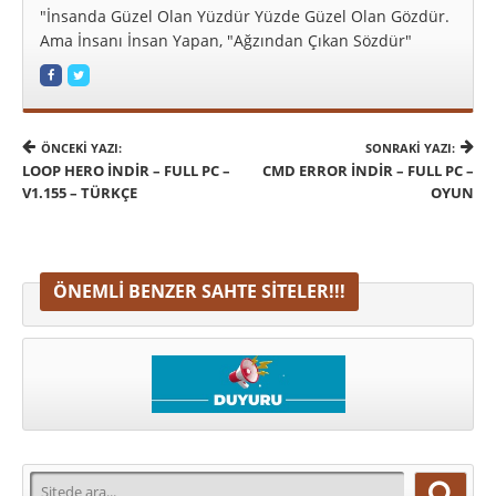
"İnsanda Güzel Olan Yüzdür Yüzde Güzel Olan Gözdür.
Ama İnsanı İnsan Yapan, "Ağzından Çıkan Sözdür"
ÖNCEKI YAZI:
SONRAKI YAZI:
LOOP HERO INDIR – FULL PC –
CMD ERROR İNDIR – FULL PC –
V1.155 – TÜRKÇE
OYUN
ÖNEMLI BENZER SAHTE SITELER!!!