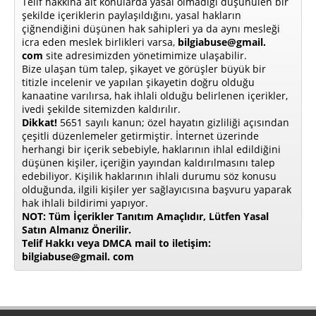
Telif hakkına ait konularda yasal olmadığı düşünülen bir
şekilde içeriklerin paylaşıldığını, yasal hakların
çiğnendiğini düşünen hak sahipleri ya da aynı mesleği
icra eden meslek birlikleri varsa,
bilgiabuse@gmail.
com
site adresimizden yönetimimize ulaşabilir.
Bize ulaşan tüm talep, şikayet ve görüşler büyük bir
titizle incelenir ve yapılan şikayetin doğru olduğu
kanaatine varılırsa, hak ihlali olduğu belirlenen içerikler,
ivedi şekilde sitemizden kaldırılır.
Dikkat!
5651 sayılı kanun; özel hayatın gizliliği açısından
çeşitli düzenlemeler getirmiştir. İnternet üzerinde
herhangi bir içerik sebebiyle, haklarının ihlal edildiğini
düşünen kişiler, içeriğin yayından kaldırılmasını talep
edebiliyor. Kişilik haklarının ihlali durumu söz konusu
olduğunda, ilgili kişiler yer sağlayıcısına başvuru yaparak
hak ihlali bildirimi yapıyor.
NOT: Tüm İçerikler Tanıtım Amaçlıdır, Lütfen Yasal
Satın Almanız Önerilir.
Telif Hakkı veya DMCA mail to iletişim:
bilgiabuse@gmail. com