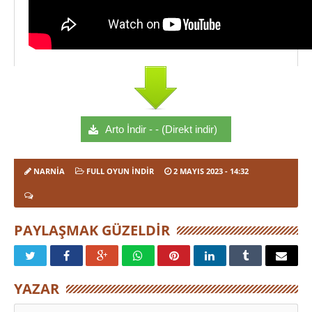
Arto İndir - - (Direkt indir)
NARNIA
FULL OYUN İNDIR
2 MAYIS 2023
- 14:32
PAYLAŞMAK GÜZELDIR
YAZAR