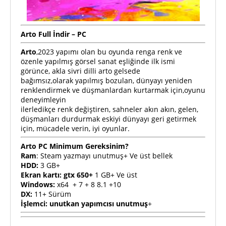
Arto Full İndir – PC
Arto
,2023 yapımı olan bu oyunda renga renk ve
özenle yapılmış görsel sanat eşliğinde ilk ismi
görünce, akla sivri dilli arto gelsede
bağımsız,olarak yapılmış bozulan, dünyayı yeniden
renklendirmek ve düşmanlardan kurtarmak için,oyunu
deneyimleyin
ilerledikçe renk değiştiren, sahneler akın akın, gelen,
düşmanları durdurmak eskiyi dünyayı geri getirmek
için, mücadele verin, iyi oyunlar.
Arto PC Minimum Gereksinim?
Ram
: Steam yazmayı unutmuş+ Ve üst bellek
HDD:
3 GB+
Ekran kartı: gtx 650+
1 GB+ Ve üst
Windows:
x64 + 7 + 8 8.1 +10
DX:
11+ Sürüm
İşlemci: unutkan yapımcısı unutmuş
+