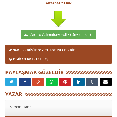
Alternatif Link
Aron’s Adventure Full - (Direkt indir)
NAR
DÜŞÜK BOYUTLU OYUNLAR İNDIR
12 NISAN 2021
- 1:11
PAYLAŞMAK GÜZELDIR
YAZAR
Zaman Hancı.........