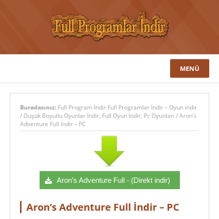
MENÜ
Buradasınız:
Full Program İndir Full Programlar İndir – Oyun indir
/
Düşük Boyutlu Oyunlar İndir
,
Full Oyun İndir
,
Pc Oyunları
/
Aron’s
Adventure Full İndir – PC
Aron’s Adventure Full - (Direkt indir)
Aron’s Adventure Full İndir – PC