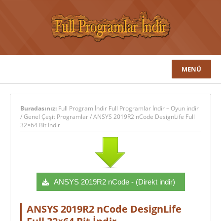
MENÜ
Buradasınız:
Full Program İndir Full Programlar İndir – Oyun indir
/
Genel Çeşit Programlar
/
ANSYS 2019R2 nCode DesignLife Full
32×64 Bit İndir
ANSYS 2019R2 nCode - (Direkt indir)
ANSYS 2019R2 nCode DesignLife