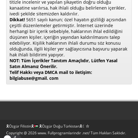
titizle incelenir ve yapılan şikayetin doğru olduğu
kanaatine varılırsa, hak ihlali olduğu belirlenen içerikler,
ivedi şekilde sitemizden kaldırılır.
Dikkat!
5651 sayılı kanun; özel hayatın gizliliği açısından
çeşitli düzenlemeler getirmiştir. İnternet üzerinde
herhangi bir içerik sebebiyle, haklarının ihlal edildiğini
düşünen kişiler, içeriğin yayından kaldırılmasını talep
edebiliyor. Kişilik haklarının ihlali durumu söz konusu
olduğunda, ilgili kişiler yer sağlayıcısına başvuru yaparak
hak ihlali bildirimi yapıyor.
NOT: Tüm İçerikler Tanıtım Amaçlıdır, Lütfen Yasal
Satın Almanız Önerilir.
Telif Hakkı veya DMCA mail to iletişim:
bilgiabuse@gmail. com
🎗Özgür Filistin🎗
🎗Özgür Doğu Türkistan🎗☾☆
Copyright @ 2026 www. Fullprogramlarindir .net/ Tüm Hakları Saklıdır.