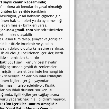
1 sayılı kanun kapsamında;
if hakkına ait konularda yasal olmadığı
ünülen bir şekilde içeriklerin
laşıldığını, yasal hakların çiğnendiğini
ünen hak sahipleri ya da aynı mesleği
a eden meslek birlikleri varsa,
giabuse@gmail. com
site adresimizden
etimimize ulaşabilir.
e ulaşan tüm talep, şikayet ve görüşler
ük bir titizle incelenir ve yapılan
ayetin doğru olduğu kanaatine varılırsa,
 ihlali olduğu belirlenen içerikler, ivedi
ilde sitemizden kaldırılır.
kat!
5651 sayılı kanun; özel hayatın
liliği açısından çeşitli düzenlemeler
irmiştir. İnternet üzerinde herhangi bir
rik sebebiyle, haklarının ihlal edildiğini
ünen kişiler, içeriğin yayından
dırılmasını talep edebiliyor. Kişilik
larının ihlali durumu söz konusu
uğunda, ilgili kişiler yer sağlayıcısına
vuru yaparak hak ihlali bildirimi yapıyor.
: Tüm İçerikler Tanıtım Amaçlıdır,
fen Yasal Satın Almanız Önerilir.