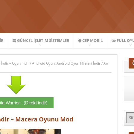
IR
GÜNCEL İŞLETIM SISTEMLER
CEP MOBIL
FULL OY
 İndir – Oyun indir
/
Android Oyun
,
Android Oyun Hileleri İndir
/
An
te Warrior - (Direkt indir)
İndir – Macera Oyunu Mod