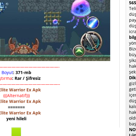
565
Tel
düş
pay
düş
icr
bil
yön
Biz
büy
şik
hak
——————————————-
şek
Boyut
: 371-mb
Dik
ıştırma
: Rar / Şifresiz
giz
——————————————–
get
Elite Warrior Ex Apk
içe
(((Alternatif)))
düş
Elite Warrior Ex Apk
kal
=======
hak
Elite Warrior Ex Apk
old
yeni hileli
baş
NOT
Lüt