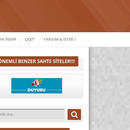
UN İNDIR
ÇEŞIT
YARDIM & İSTEK !
ÖNEMLI BENZER SAHTE SITELER!!!