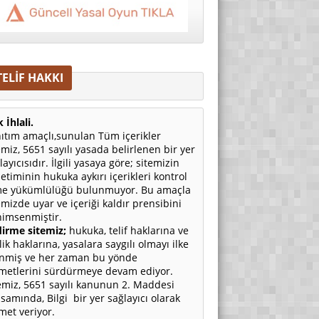
TELİF HAKKI
 İhlali.
ıtım amaçlı,sunulan Tüm içerikler
emiz, 5651 sayılı yasada belirlenen bir yer
layıcısıdır. İlgili yasaya göre; sitemizin
etiminin hukuka aykırı içerikleri kontrol
e yükümlülüğü bulunmuyor. Bu amaçla
emizde uyar ve içeriği kaldır prensibini
imsenmiştir.
irme sitemiz;
hukuka, telif haklarına ve
ilik haklarına, yasalara saygılı olmayı ilke
nmiş ve her zaman bu yönde
metlerini sürdürmeye devam ediyor.
emiz, 5651 sayılı kanunun 2. Maddesi
samında, Bilgi bir yer sağlayıcı olarak
met veriyor.