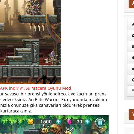
Ç
x APK İndir v1.59 Macera Oyunu Mod
Y
r savaşçı bir prensi yönlendirecek ve kaçırılan prensi
 edeceksiniz. An Elite Warrior Ex oyununda tuzaklara
nızla önünüze çıka canavarları öldürerek prensesi
kurtaracaksınız.