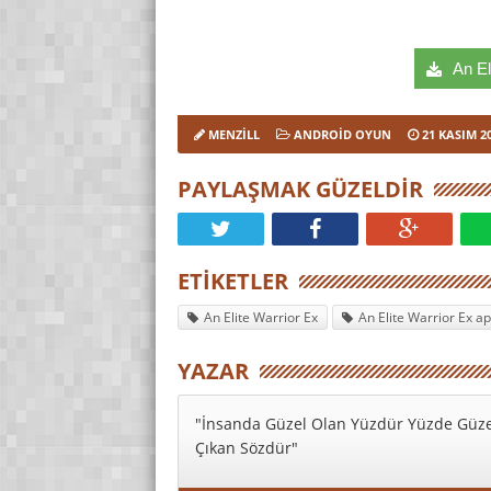
An Eli
MENZILL
ANDROID OYUN
21 KASIM 2
PAYLAŞMAK GÜZELDIR
ETIKETLER
An Elite Warrior Ex
An Elite Warrior Ex a
YAZAR
"İnsanda Güzel Olan Yüzdür Yüzde Güze
Çıkan Sözdür"