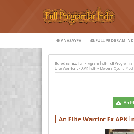
ANASAYFA
FULL PROGRAM IND
Buradasınız:
Full Program İndir Full Programlar
Elite Warrior Ex APK İndir – Macera Oyunu Mod
An Eli
An Elite Warrior Ex APK 