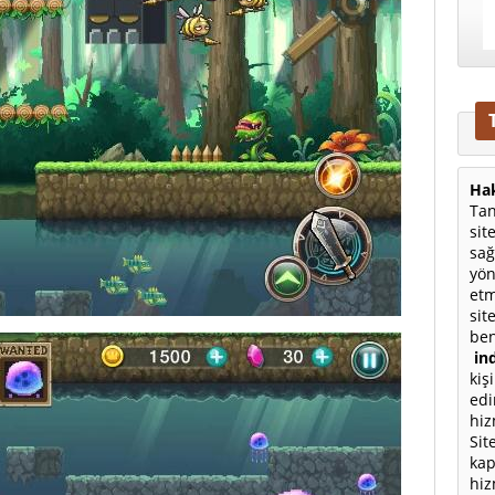
Hak
Tan
sit
sağ
yön
etm
sit
ben
ind
kiş
edi
hiz
Sit
kap
hiz