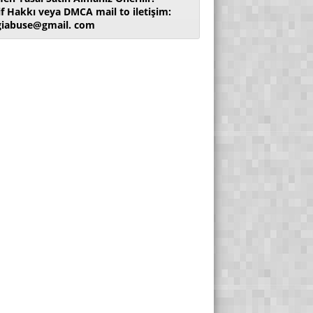
if Hakkı veya DMCA mail to iletişim:
giabuse@gmail. com