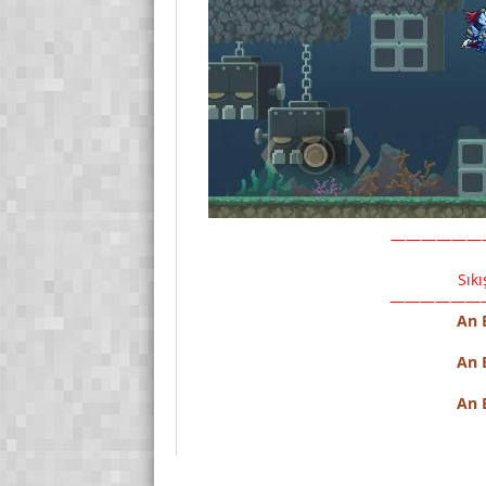
——————
Sık
——————
An 
An 
An 