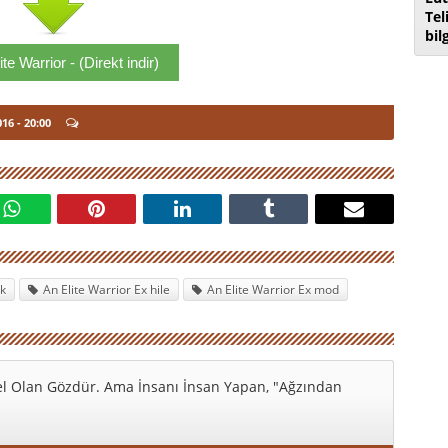
Tel
bil
te Warrior - (Direkt indir)
016
- 20:00
pk
An Elite Warrior Ex hile
An Elite Warrior Ex mod
l Olan Gözdür. Ama İnsanı İnsan Yapan, "Ağzından