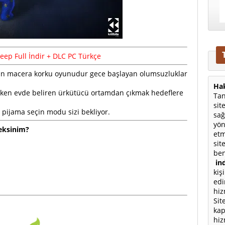
ep Full İndir + DLC PC
Türkçe
kan macera korku oyunudur gece başlayan olumsuzluklar
Hak
ırken evde beliren ürkütücü ortamdan çıkmak hedeflere
Tan
sit
e pijama seçin modu sizi bekliyor.
sağ
yön
eksinim?
etm
sit
ben
ind
kiş
edi
hiz
Sit
kap
hiz