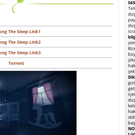
565
Tel
düş
pay
düş
icr
ng The Sleep Link1
bil
ng The Sleep Link2
yön
Biz
ng The Sleep Link3
büy
şik
Torrent
hak
şek
Dik
giz
get
içe
düş
kal
hak
old
baş
NOT
Lüt