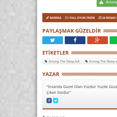
Among 
NARNIA
FULL OYUN İNDIR
24 NISAN 
PAYLAŞMAK GÜZELDIR
ETIKETLER
Among The Sleep full
Among The Sleep i
YAZAR
"İnsanda Güzel Olan Yüzdür Yüzde Güze
Çıkan Sözdür"