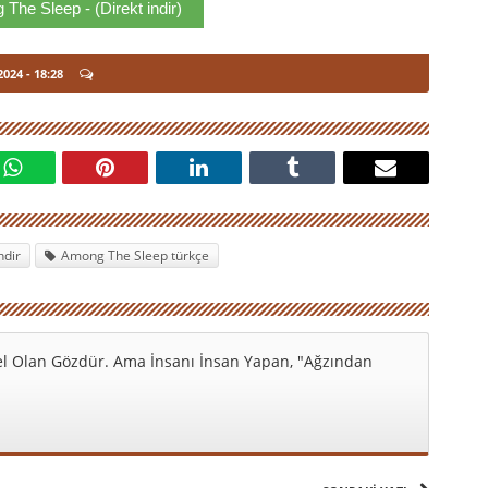
The Sleep - (Direkt indir)
2024
- 18:28
ndir
Among The Sleep türkçe
l Olan Gözdür. Ama İnsanı İnsan Yapan, "Ağzından