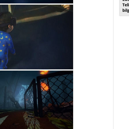
Tel
bil