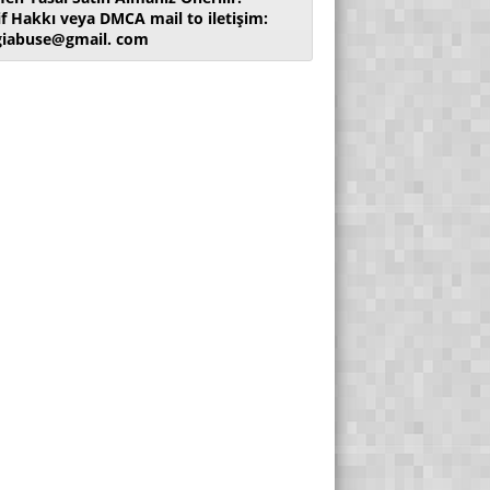
if Hakkı veya DMCA mail to iletişim:
giabuse@gmail. com