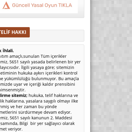
TELİF HAKKI
 İhlali.
ıtım amaçlı,sunulan Tüm içerikler
emiz, 5651 sayılı yasada belirlenen bir yer
layıcısıdır. İlgili yasaya göre; sitemizin
etiminin hukuka aykırı içerikleri kontrol
e yükümlülüğü bulunmuyor. Bu amaçla
emizde uyar ve içeriği kaldır prensibini
imsenmiştir.
irme sitemiz;
hukuka, telif haklarına ve
ilik haklarına, yasalara saygılı olmayı ilke
nmiş ve her zaman bu yönde
metlerini sürdürmeye devam ediyor.
emiz, 5651 sayılı kanunun 2. Maddesi
samında, Bilgi bir yer sağlayıcı olarak
met veriyor.