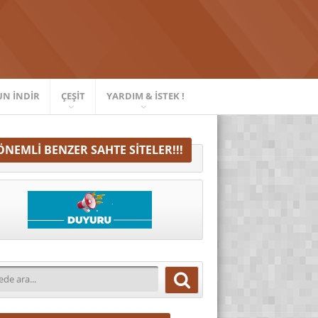
UN İNDIR
ÇEŞIT
YARDIM & İSTEK !
ÖNEMLI BENZER SAHTE SITELER!!!