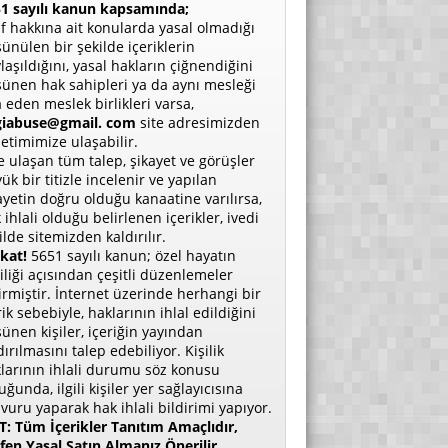
1 sayılı kanun kapsamında;
if hakkına ait konularda yasal olmadığı
ünülen bir şekilde içeriklerin
laşıldığını, yasal hakların çiğnendiğini
ünen hak sahipleri ya da aynı mesleği
a eden meslek birlikleri varsa,
giabuse@gmail. com
site adresimizden
etimimize ulaşabilir.
e ulaşan tüm talep, şikayet ve görüşler
ük bir titizle incelenir ve yapılan
ayetin doğru olduğu kanaatine varılırsa,
 ihlali olduğu belirlenen içerikler, ivedi
ilde sitemizden kaldırılır.
kat!
5651 sayılı kanun; özel hayatın
liliği açısından çeşitli düzenlemeler
irmiştir. İnternet üzerinde herhangi bir
rik sebebiyle, haklarının ihlal edildiğini
ünen kişiler, içeriğin yayından
dırılmasını talep edebiliyor. Kişilik
larının ihlali durumu söz konusu
uğunda, ilgili kişiler yer sağlayıcısına
vuru yaparak hak ihlali bildirimi yapıyor.
: Tüm İçerikler Tanıtım Amaçlıdır,
fen Yasal Satın Almanız Önerilir.