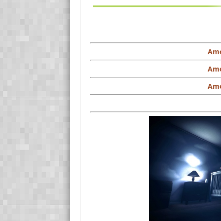
Amo
Amo
Amo