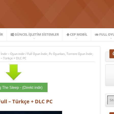
IR
GÜNCEL İŞLETIM SISTEMLER
CEP MOBIL
FULL OY
 İndir – Oyun indir
/
Full Oyun İndir
,
Pc Oyunları
,
Torrent Oyun İndir
,
l – Türkçe + DLC PC
The Sleep - (Direkt indir)
ull – Türkçe + DLC PC