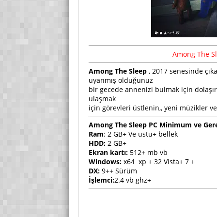
Among The Sle
Among The Sleep
, 2017 senesinde çı
uyanmış olduğunuz
bir gecede annenizi bulmak için dolaş
ulaşmak
için görevleri üstlenin,, yeni müzikler v
Among The Sleep PC Minimum ve Ger
Ram
: 2 GB+ Ve üstü+ bellek
HDD:
2 GB+
Ekran kartı:
512+ mb vb
Windows:
x64 xp + 32 Vista+ 7 +
DX:
9++ Sürüm
İşlemci:
2.4 vb ghz+