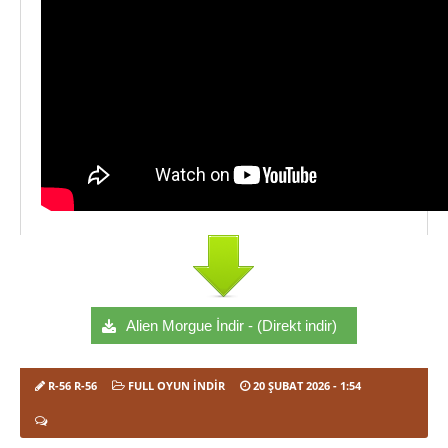
Alien Morgue İndir - (Direkt indir)
R-56 R-56
FULL OYUN İNDIR
20 ŞUBAT 2026
- 1:54