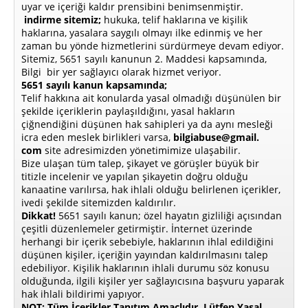
uyar ve içeriği kaldır prensibini benimsenmiştir.
indirme sitemiz;
hukuka, telif haklarına ve kişilik
haklarına, yasalara saygılı olmayı ilke edinmiş ve her
zaman bu yönde hizmetlerini sürdürmeye devam ediyor.
Sitemiz, 5651 sayılı kanunun 2. Maddesi kapsamında,
Bilgi bir yer sağlayıcı olarak hizmet veriyor.
5651 sayılı kanun kapsamında;
Telif hakkına ait konularda yasal olmadığı düşünülen bir
şekilde içeriklerin paylaşıldığını, yasal hakların
çiğnendiğini düşünen hak sahipleri ya da aynı mesleği
icra eden meslek birlikleri varsa,
bilgiabuse@gmail.
com
site adresimizden yönetimimize ulaşabilir.
Bize ulaşan tüm talep, şikayet ve görüşler büyük bir
titizle incelenir ve yapılan şikayetin doğru olduğu
kanaatine varılırsa, hak ihlali olduğu belirlenen içerikler,
ivedi şekilde sitemizden kaldırılır.
Dikkat!
5651 sayılı kanun; özel hayatın gizliliği açısından
çeşitli düzenlemeler getirmiştir. İnternet üzerinde
herhangi bir içerik sebebiyle, haklarının ihlal edildiğini
düşünen kişiler, içeriğin yayından kaldırılmasını talep
edebiliyor. Kişilik haklarının ihlali durumu söz konusu
olduğunda, ilgili kişiler yer sağlayıcısına başvuru yaparak
hak ihlali bildirimi yapıyor.
NOT: Tüm İçerikler Tanıtım Amaçlıdır, Lütfen Yasal