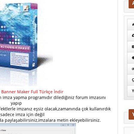
Ç
Y
o Banner Maker Full Türkçe İndir
sh imza yapma programıdır dilediğiniz forum imzasını
yapıp
 efektlerle imzanız eşsiz olacak,zamanında çok kullanırdık
sadece imza için değil
a paylaşabilirsiniz,imzalara metin ekleyebilirsiniz.