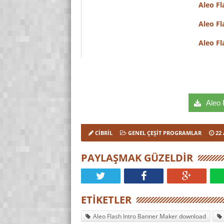
Aleo Fl
Aleo Fl
Aleo Fl
Aleo F
CIBRIL
GENEL ÇEŞIT PROGRAMLAR
22
PAYLAŞMAK GÜZELDIR
ETIKETLER
Aleo Flash Intro Banner Maker download