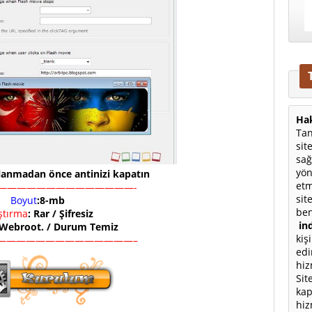
Hak
Tan
sit
sağ
yön
lanmadan önce antinizi kapatın
etm
——————————————-
sit
Boyut
:8-mb
ben
ıştırma
: Rar / Şifresiz
ind
 Webroot. / Durum Temiz
kiş
——————————————–
edi
hiz
Sit
kap
hiz