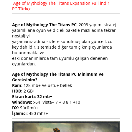
Age of Mythology The Titans Expansion Full İndir
PC
Türkçe
Age of Mythology The Titans PC
, 2003 yapımı strateji
yapımlı ana oyun ve dlc ek paketle mazi adına tekrar
nostaljiyi
yaşamanız adına sizlere sunulmuş olan güncell, cd
key dahildir, sitemizde diğer tüm çıkmış oyunlarda
bulunnmakta.ve
eski donanımlarda tam uyumlu çalışan denenen
oyunlardan.
Age of Mythology The Titans PC Minimum ve
Gereksinim?
Ram
: 128 mb+ Ve üstü+ bellek
HDD:
2 GB+
Ekran kartı: 32 mb+
Windows:
x64 Vista+ 7 + 8 8.1 +10
DX:
Sürümü+
İşlemci:
450 mhz+