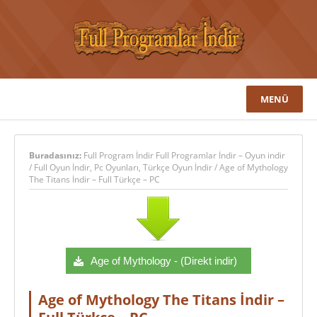
MENÜ
Buradasınız:
Full Program İndir Full Programlar İndir – Oyun indir
/
Full Oyun İndir
,
Pc Oyunları
,
Türkçe Oyun İndir
/
Age of Mythology
The Titans İndir – Full Türkçe – PC
Age of Mythology - (Direkt indir)
Age of Mythology The Titans İndir –