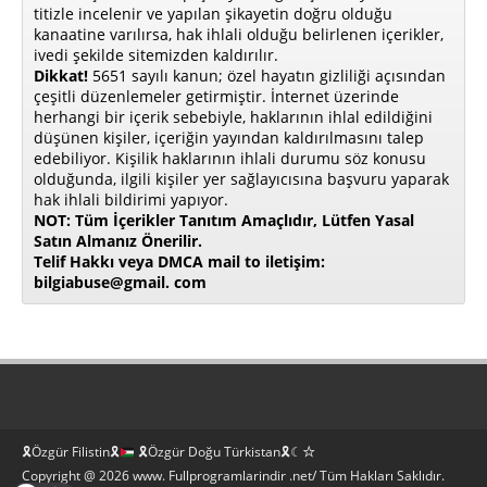
titizle incelenir ve yapılan şikayetin doğru olduğu
kanaatine varılırsa, hak ihlali olduğu belirlenen içerikler,
ivedi şekilde sitemizden kaldırılır.
Dikkat!
5651 sayılı kanun; özel hayatın gizliliği açısından
çeşitli düzenlemeler getirmiştir. İnternet üzerinde
herhangi bir içerik sebebiyle, haklarının ihlal edildiğini
düşünen kişiler, içeriğin yayından kaldırılmasını talep
edebiliyor. Kişilik haklarının ihlali durumu söz konusu
olduğunda, ilgili kişiler yer sağlayıcısına başvuru yaparak
hak ihlali bildirimi yapıyor.
NOT: Tüm İçerikler Tanıtım Amaçlıdır, Lütfen Yasal
Satın Almanız Önerilir.
Telif Hakkı veya DMCA mail to iletişim:
bilgiabuse@gmail. com
🎗Özgür Filistin🎗
🎗Özgür Doğu Türkistan🎗☾☆
Copyright @ 2026 www. Fullprogramlarindir .net/ Tüm Hakları Saklıdır.