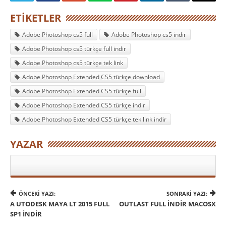
ETIKETLER
Adobe Photoshop cs5 full
Adobe Photoshop cs5 indir
Adobe Photoshop cs5 türkçe full indir
Adobe Photoshop cs5 türkçe tek link
Adobe Photoshop Extended CS5 türkçe download
Adobe Photoshop Extended CS5 türkçe full
Adobe Photoshop Extended CS5 türkçe indir
Adobe Photoshop Extended CS5 türkçe tek link indir
YAZAR
ÖNCEKI YAZI:
SONRAKI YAZI:
A UTODESK MAYA LT 2015 FULL
OUTLAST FULL İNDIR MACOSX
SP1 İNDIR