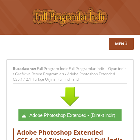
MENÜ
Buradasınız:
Full Program İndir Full Programlar İndir – Oyun indir
/
Grafik ve Resim Programları
/
Adobe Photoshop Extended
CS5.1.12.1 Türkçe Orjinal Full İndir mtl
Adobe Photoshop Extended - (Direkt indir)
Adobe Photoshop Extended