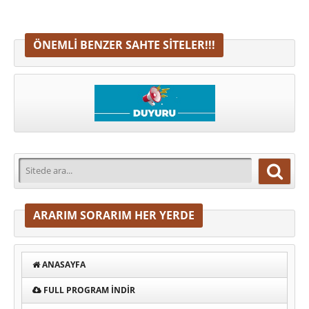
ÖNEMLI BENZER SAHTE SITELER!!!
ARARIM SORARIM HER YERDE
ANASAYFA
FULL PROGRAM INDIR