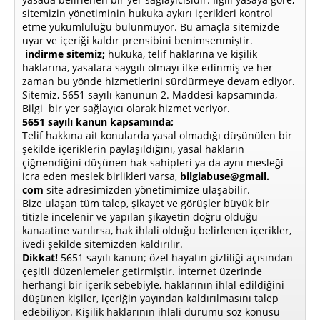
sitemizin yönetiminin hukuka aykırı içerikleri kontrol
etme yükümlülüğü bulunmuyor. Bu amaçla sitemizde
uyar ve içeriği kaldır prensibini benimsenmiştir.
indirme sitemiz;
hukuka, telif haklarına ve kişilik
haklarına, yasalara saygılı olmayı ilke edinmiş ve her
zaman bu yönde hizmetlerini sürdürmeye devam ediyor.
Sitemiz, 5651 sayılı kanunun 2. Maddesi kapsamında,
Bilgi bir yer sağlayıcı olarak hizmet veriyor.
5651 sayılı kanun kapsamında;
Telif hakkına ait konularda yasal olmadığı düşünülen bir
şekilde içeriklerin paylaşıldığını, yasal hakların
çiğnendiğini düşünen hak sahipleri ya da aynı mesleği
icra eden meslek birlikleri varsa,
bilgiabuse@gmail.
com
site adresimizden yönetimimize ulaşabilir.
Bize ulaşan tüm talep, şikayet ve görüşler büyük bir
titizle incelenir ve yapılan şikayetin doğru olduğu
kanaatine varılırsa, hak ihlali olduğu belirlenen içerikler,
ivedi şekilde sitemizden kaldırılır.
Dikkat!
5651 sayılı kanun; özel hayatın gizliliği açısından
çeşitli düzenlemeler getirmiştir. İnternet üzerinde
herhangi bir içerik sebebiyle, haklarının ihlal edildiğini
düşünen kişiler, içeriğin yayından kaldırılmasını talep
edebiliyor. Kişilik haklarının ihlali durumu söz konusu