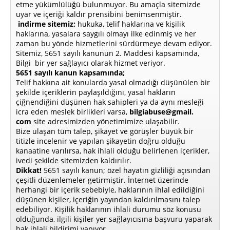
etme yükümlülüğü bulunmuyor. Bu amaçla sitemizde
uyar ve içeriği kaldır prensibini benimsenmiştir.
indirme sitemiz;
hukuka, telif haklarına ve kişilik
haklarına, yasalara saygılı olmayı ilke edinmiş ve her
zaman bu yönde hizmetlerini sürdürmeye devam ediyor.
Sitemiz, 5651 sayılı kanunun 2. Maddesi kapsamında,
Bilgi bir yer sağlayıcı olarak hizmet veriyor.
5651 sayılı kanun kapsamında;
Telif hakkına ait konularda yasal olmadığı düşünülen bir
şekilde içeriklerin paylaşıldığını, yasal hakların
çiğnendiğini düşünen hak sahipleri ya da aynı mesleği
icra eden meslek birlikleri varsa,
bilgiabuse@gmail.
com
site adresimizden yönetimimize ulaşabilir.
Bize ulaşan tüm talep, şikayet ve görüşler büyük bir
titizle incelenir ve yapılan şikayetin doğru olduğu
kanaatine varılırsa, hak ihlali olduğu belirlenen içerikler,
ivedi şekilde sitemizden kaldırılır.
Dikkat!
5651 sayılı kanun; özel hayatın gizliliği açısından
çeşitli düzenlemeler getirmiştir. İnternet üzerinde
herhangi bir içerik sebebiyle, haklarının ihlal edildiğini
düşünen kişiler, içeriğin yayından kaldırılmasını talep
edebiliyor. Kişilik haklarının ihlali durumu söz konusu
olduğunda, ilgili kişiler yer sağlayıcısına başvuru yaparak
hak ihlali bildirimi yapıyor.