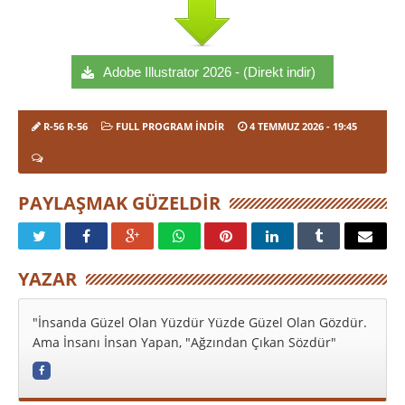
Adobe Illustrator 2026 - (Direkt indir)
R-56 R-56
FULL PROGRAM INDIR
4 TEMMUZ 2026
- 19:45
PAYLAŞMAK GÜZELDIR
YAZAR
"İnsanda Güzel Olan Yüzdür Yüzde Güzel Olan Gözdür.
Ama İnsanı İnsan Yapan, "Ağzından Çıkan Sözdür"