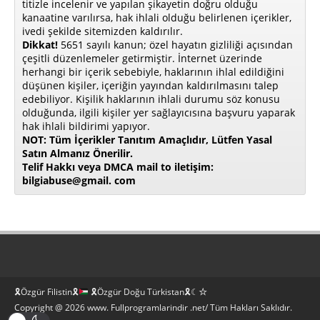
titizle incelenir ve yapılan şikayetin doğru olduğu
kanaatine varılırsa, hak ihlali olduğu belirlenen içerikler,
ivedi şekilde sitemizden kaldırılır.
Dikkat!
5651 sayılı kanun; özel hayatın gizliliği açısından
çeşitli düzenlemeler getirmiştir. İnternet üzerinde
herhangi bir içerik sebebiyle, haklarının ihlal edildiğini
düşünen kişiler, içeriğin yayından kaldırılmasını talep
edebiliyor. Kişilik haklarının ihlali durumu söz konusu
olduğunda, ilgili kişiler yer sağlayıcısına başvuru yaparak
hak ihlali bildirimi yapıyor.
NOT: Tüm İçerikler Tanıtım Amaçlıdır, Lütfen Yasal
Satın Almanız Önerilir.
Telif Hakkı veya DMCA mail to iletişim:
bilgiabuse@gmail. com
🎗Özgür Filistin🎗
🎗Özgür Doğu Türkistan🎗☾☆
Copyright @ 2026 www. Fullprogramlarindir .net/ Tüm Hakları Saklıdır.