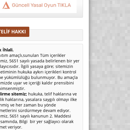
TELİF HAKKI
 İhlali.
ıtım amaçlı,sunulan Tüm içerikler
emiz, 5651 sayılı yasada belirlenen bir yer
layıcısıdır. İlgili yasaya göre; sitemizin
etiminin hukuka aykırı içerikleri kontrol
e yükümlülüğü bulunmuyor. Bu amaçla
emizde uyar ve içeriği kaldır prensibini
imsenmiştir.
irme sitemiz;
hukuka, telif haklarına ve
ilik haklarına, yasalara saygılı olmayı ilke
nmiş ve her zaman bu yönde
metlerini sürdürmeye devam ediyor.
emiz, 5651 sayılı kanunun 2. Maddesi
samında, Bilgi bir yer sağlayıcı olarak
met veriyor.