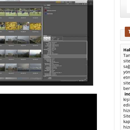
Hak
Tan
sit
sağ
yön
etm
sit
ben
ind
kiş
edi
hiz
Sit
kap
hiz