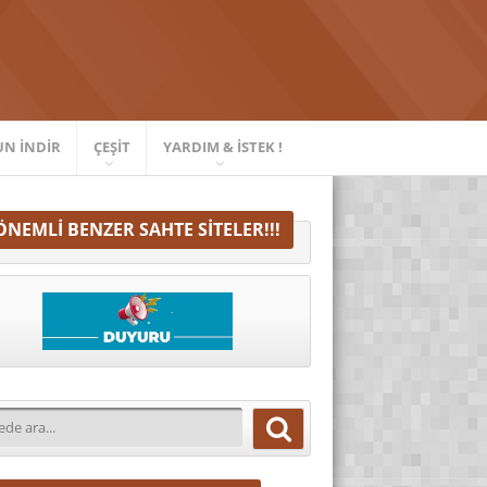
UN İNDIR
ÇEŞIT
YARDIM & İSTEK !
ÖNEMLI BENZER SAHTE SITELER!!!