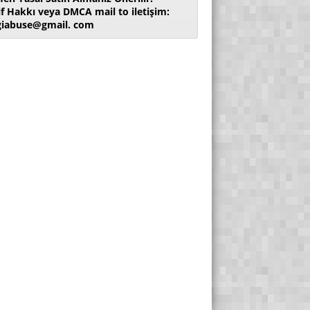
if Hakkı veya DMCA mail to iletişim:
giabuse@gmail. com