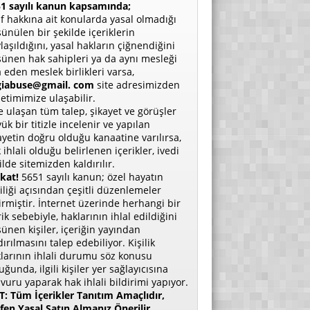
1 sayılı kanun kapsamında;
if hakkına ait konularda yasal olmadığı
ünülen bir şekilde içeriklerin
laşıldığını, yasal hakların çiğnendiğini
ünen hak sahipleri ya da aynı mesleği
a eden meslek birlikleri varsa,
giabuse@gmail. com
site adresimizden
etimimize ulaşabilir.
e ulaşan tüm talep, şikayet ve görüşler
ük bir titizle incelenir ve yapılan
ayetin doğru olduğu kanaatine varılırsa,
 ihlali olduğu belirlenen içerikler, ivedi
ilde sitemizden kaldırılır.
kat!
5651 sayılı kanun; özel hayatın
liliği açısından çeşitli düzenlemeler
irmiştir. İnternet üzerinde herhangi bir
rik sebebiyle, haklarının ihlal edildiğini
ünen kişiler, içeriğin yayından
dırılmasını talep edebiliyor. Kişilik
larının ihlali durumu söz konusu
uğunda, ilgili kişiler yer sağlayıcısına
vuru yaparak hak ihlali bildirimi yapıyor.
: Tüm İçerikler Tanıtım Amaçlıdır,
fen Yasal Satın Almanız Önerilir.