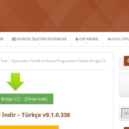
IR
GÜNCEL İŞLETIM SISTEMLER
CEP MOBIL
FULL OY
 İndir – Oyun indir
/
Grafik ve Resim Programları
/
Adobe Bridge CC
Bridge CC - (Direkt indir)
 İndir – Türkçe v9.1.0.338