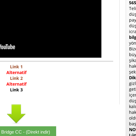
565
Tel
düş
pay
düş
icr
bil
yön
Biz
büy
şik
hak
Link 1
şek
Alternatif
Dik
Link 2
giz
Alternatif
get
Link 3
içe
düş
kal
hak
old
baş
NOT
Bridge CC - (Direkt indir)
Lüt