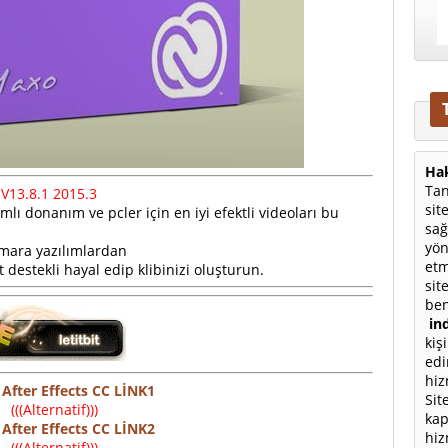
Hak
Tan
 V13.8.1 2015.3
sit
lı donanım ve pcler için en iyi efektli videoları bu
sağ
yön
mara yazılımlardan
etm
t destekli hayal edip klibinizi oluşturun.
sit
ben
ind
kiş
edi
hiz
After Effects CC LİNK1
Sit
(((Alternatif)))
kap
After Effects CC LİNK2
hiz
(((Alternatif)))