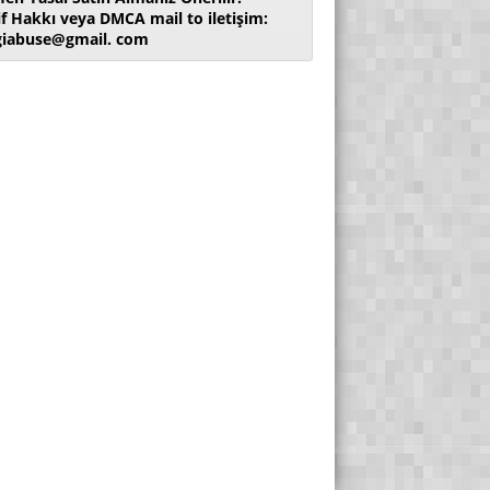
if Hakkı veya DMCA mail to iletişim:
giabuse@gmail. com