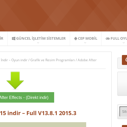
IR
GÜNCEL İŞLETIM SISTEMLER
CEP MOBIL
FULL OY
 İndir – Oyun indir
/
Grafik ve Resim Programları
/
Adobe After
fter Effects - (Direkt indir)
5 indir – Full V13.8.1 2015.3