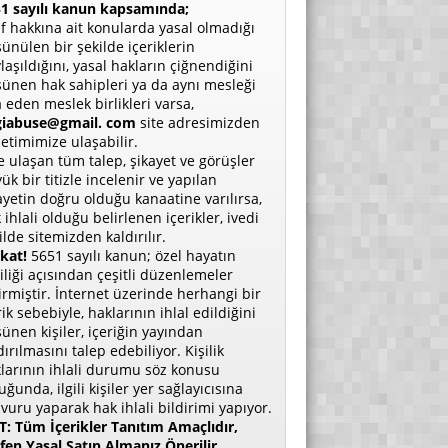
1 sayılı kanun kapsamında;
if hakkına ait konularda yasal olmadığı
ünülen bir şekilde içeriklerin
laşıldığını, yasal hakların çiğnendiğini
ünen hak sahipleri ya da aynı mesleği
a eden meslek birlikleri varsa,
giabuse@gmail. com
site adresimizden
etimimize ulaşabilir.
e ulaşan tüm talep, şikayet ve görüşler
ük bir titizle incelenir ve yapılan
ayetin doğru olduğu kanaatine varılırsa,
 ihlali olduğu belirlenen içerikler, ivedi
ilde sitemizden kaldırılır.
kat!
5651 sayılı kanun; özel hayatın
liliği açısından çeşitli düzenlemeler
irmiştir. İnternet üzerinde herhangi bir
rik sebebiyle, haklarının ihlal edildiğini
ünen kişiler, içeriğin yayından
dırılmasını talep edebiliyor. Kişilik
larının ihlali durumu söz konusu
uğunda, ilgili kişiler yer sağlayıcısına
vuru yaparak hak ihlali bildirimi yapıyor.
: Tüm İçerikler Tanıtım Amaçlıdır,
fen Yasal Satın Almanız Önerilir.