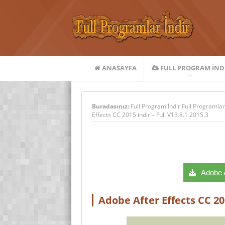
ANASAYFA
FULL PROGRAM IND
Buradasınız:
Full Program İndir Full Programlar
Effects CC 2015 indir – Full V13.8.1 2015.3
Adobe A
Adobe After Effects CC 201