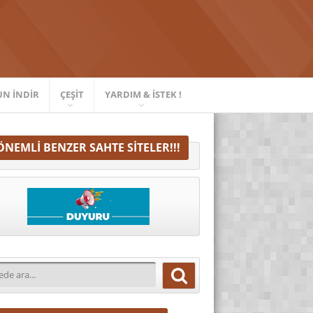
UN İNDIR
ÇEŞIT
YARDIM & İSTEK !
ÖNEMLI BENZER SAHTE SITELER!!!