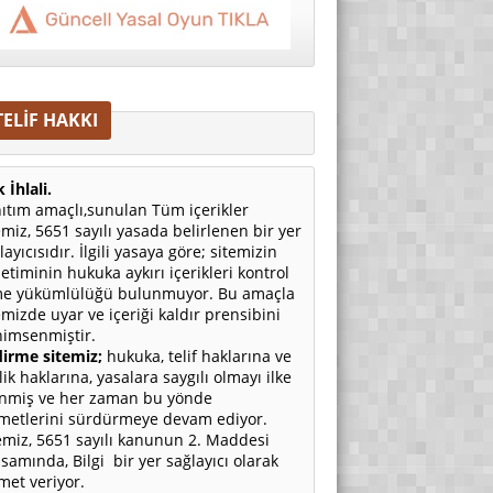
TELİF HAKKI
 İhlali.
ıtım amaçlı,sunulan Tüm içerikler
emiz, 5651 sayılı yasada belirlenen bir yer
layıcısıdır. İlgili yasaya göre; sitemizin
etiminin hukuka aykırı içerikleri kontrol
e yükümlülüğü bulunmuyor. Bu amaçla
emizde uyar ve içeriği kaldır prensibini
imsenmiştir.
irme sitemiz;
hukuka, telif haklarına ve
ilik haklarına, yasalara saygılı olmayı ilke
nmiş ve her zaman bu yönde
metlerini sürdürmeye devam ediyor.
emiz, 5651 sayılı kanunun 2. Maddesi
samında, Bilgi bir yer sağlayıcı olarak
met veriyor.