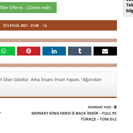
Tel
fter Effects - (Direkt indir)
bil
5 EYLÜL 2021
- 21:48
l Olan Gözdür. Ama İnsanı İnsan Yapan, "Ağzından
SONRAKI YAZI:
7
MONKEY KING HERO İS BACK İNDIR – FULL PC
TÜRKÇE – TÜM DLC