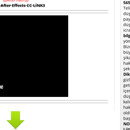
565
After Effects CC LİNK3
Tel
düş
pay
düş
icr
bil
yön
Biz
büy
şik
hak
şek
Dik
giz
get
içe
düş
kal
hak
old
baş
NOT
Lüt