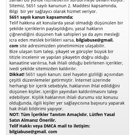
Sitemiz, 5651 sayılı kanunun 2. Maddesi kapsamında,
Bilgi bir yer sağlayıcı olarak hizmet veriyor.
5651 sayılı kanun kapsamında;
Telif hakkına ait konularda yasal olmadığı düşünülen bir
şekilde içeriklerin paylaşıldığını, yasal hakların
çiğnendiğini düşünen hak sahipleri ya da aynı mesleği
icra eden meslek birlikleri varsa,
bilgiabuse@gmail.
com
site adresimizden yönetimimize ulaşabilir.
Bize ulaşan tüm talep, şikayet ve görüşler büyük bir
titizle incelenir ve yapılan şikayetin doğru olduğu
kanaatine varılırsa, hak ihlali olduğu belirlenen içerikler,
ivedi şekilde sitemizden kaldırılır.
Dikkat!
5651 sayılı kanun; özel hayatın gizliliği açısından
çeşitli düzenlemeler getirmiştir. İnternet üzerinde
herhangi bir içerik sebebiyle, haklarının ihlal edildiğini
düşünen kişiler, içeriğin yayından kaldırılmasını talep
edebiliyor. Kişilik haklarının ihlali durumu söz konusu
olduğunda, ilgili kişiler yer sağlayıcısına başvuru yaparak
hak ihlali bildirimi yapıyor.
NOT: Tüm İçerikler Tanıtım Amaçlıdır, Lütfen Yasal
Satın Almanız Önerilir.
Telif Hakkı veya DMCA mail to iletişim:
bilgiabuse@gmail. com