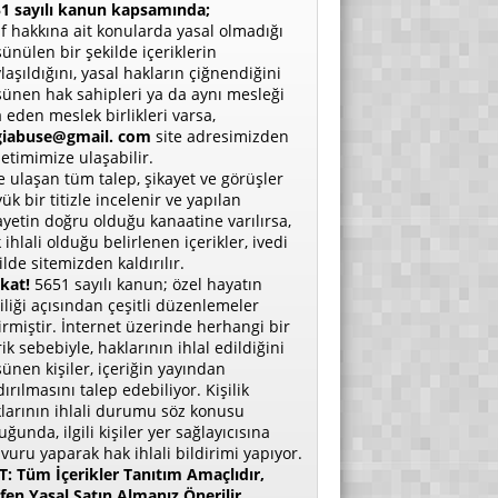
1 sayılı kanun kapsamında;
if hakkına ait konularda yasal olmadığı
ünülen bir şekilde içeriklerin
laşıldığını, yasal hakların çiğnendiğini
ünen hak sahipleri ya da aynı mesleği
a eden meslek birlikleri varsa,
giabuse@gmail. com
site adresimizden
etimimize ulaşabilir.
e ulaşan tüm talep, şikayet ve görüşler
ük bir titizle incelenir ve yapılan
ayetin doğru olduğu kanaatine varılırsa,
 ihlali olduğu belirlenen içerikler, ivedi
ilde sitemizden kaldırılır.
kat!
5651 sayılı kanun; özel hayatın
liliği açısından çeşitli düzenlemeler
irmiştir. İnternet üzerinde herhangi bir
rik sebebiyle, haklarının ihlal edildiğini
ünen kişiler, içeriğin yayından
dırılmasını talep edebiliyor. Kişilik
larının ihlali durumu söz konusu
uğunda, ilgili kişiler yer sağlayıcısına
vuru yaparak hak ihlali bildirimi yapıyor.
: Tüm İçerikler Tanıtım Amaçlıdır,
fen Yasal Satın Almanız Önerilir.