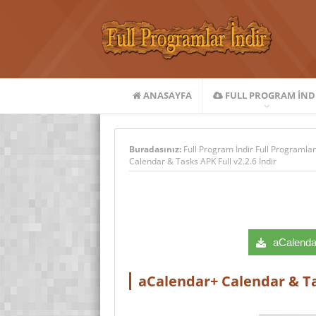
ANASAYFA
FULL PROGRAM IND
Buradasınız:
Full Program İndir Full Programlar
Calendar & Tasks APK Full v2.2.6 İndir
aCalendar
aCalendar+ Calendar & Tas