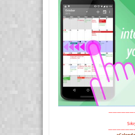
——————
Sık
——————
aCalenda