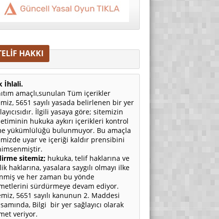
TELİF HAKKI
 İhlali.
ıtım amaçlı,sunulan Tüm içerikler
emiz, 5651 sayılı yasada belirlenen bir yer
layıcısıdır. İlgili yasaya göre; sitemizin
etiminin hukuka aykırı içerikleri kontrol
e yükümlülüğü bulunmuyor. Bu amaçla
emizde uyar ve içeriği kaldır prensibini
imsenmiştir.
irme sitemiz;
hukuka, telif haklarına ve
ilik haklarına, yasalara saygılı olmayı ilke
nmiş ve her zaman bu yönde
metlerini sürdürmeye devam ediyor.
emiz, 5651 sayılı kanunun 2. Maddesi
samında, Bilgi bir yer sağlayıcı olarak
met veriyor.