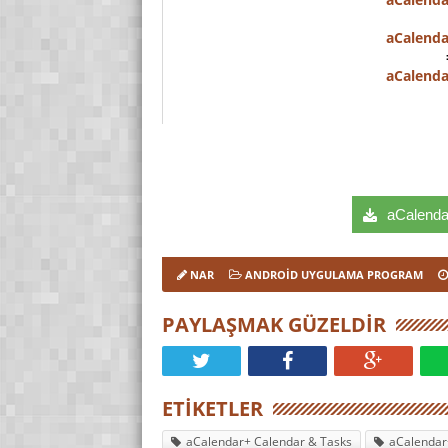
aCalenda
aCalenda
aCalendar
NAR
ANDROID UYGULAMA PROGRAM
PAYLAŞMAK GÜZELDIR
ETIKETLER
aCalendar+ Calendar & Tasks
aCalendar