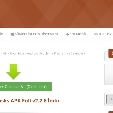
IR
GÜNCEL İŞLETIM SISTEMLER
CEP MOBIL
FULL OY
 İndir – Oyun indir
/
Android Uygulama Program
/
aCalendar+
+ Calendar & - (Direkt indir)
ks APK Full v2.2.6 İndir