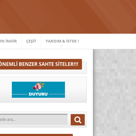
UN İNDIR
ÇEŞIT
YARDIM & İSTEK !
ÖNEMLI BENZER SAHTE SITELER!!!