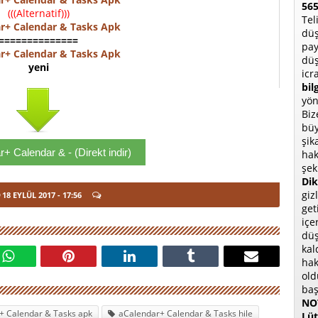
565
(((Alternatif)))
Tel
r+ Calendar & Tasks Apk
düş
==============
pay
r+ Calendar & Tasks Apk
düş
yeni
icr
bil
yön
Biz
büy
şik
+ Calendar & - (Direkt indir)
hak
şek
Dik
giz
18 EYLÜL 2017
- 17:56
get
içe
düş
kal
hak
old
baş
NOT
+ Calendar & Tasks apk
aCalendar+ Calendar & Tasks hile
Lüt