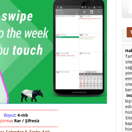
Hak
Tan
sit
sağ
yön
etm
sit
ben
ind
kiş
edi
——————————————-
hiz
Boyut
: 4-mb
Sit
ıştırma
: Rar / Şifresiz
kap
——————————————–
hiz
r+ Calendar & Tasks Apk