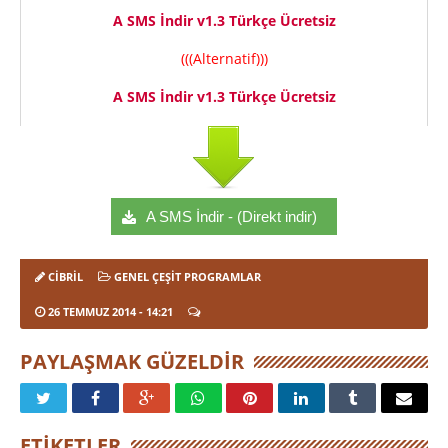
A SMS İndir v1.3 Türkçe Ücretsiz
(((Alternatif)))
A SMS İndir v1.3 Türkçe Ücretsiz
A SMS İndir - (Direkt indir)
CIBRIL
GENEL ÇEŞIT PROGRAMLAR
26 TEMMUZ 2014
- 14:21
PAYLAŞMAK GÜZELDIR
ETIKETLER