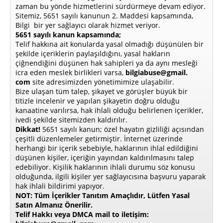
zaman bu yönde hizmetlerini sürdürmeye devam ediyor.
Sitemiz, 5651 sayılı kanunun 2. Maddesi kapsamında,
Bilgi bir yer sağlayıcı olarak hizmet veriyor.
5651 sayılı kanun kapsamında;
Telif hakkına ait konularda yasal olmadığı düşünülen bir
şekilde içeriklerin paylaşıldığını, yasal hakların
çiğnendiğini düşünen hak sahipleri ya da aynı mesleği
icra eden meslek birlikleri varsa,
bilgiabuse@gmail.
com
site adresimizden yönetimimize ulaşabilir.
Bize ulaşan tüm talep, şikayet ve görüşler büyük bir
titizle incelenir ve yapılan şikayetin doğru olduğu
kanaatine varılırsa, hak ihlali olduğu belirlenen içerikler,
ivedi şekilde sitemizden kaldırılır.
Dikkat!
5651 sayılı kanun; özel hayatın gizliliği açısından
çeşitli düzenlemeler getirmiştir. İnternet üzerinde
herhangi bir içerik sebebiyle, haklarının ihlal edildiğini
düşünen kişiler, içeriğin yayından kaldırılmasını talep
edebiliyor. Kişilik haklarının ihlali durumu söz konusu
olduğunda, ilgili kişiler yer sağlayıcısına başvuru yaparak
hak ihlali bildirimi yapıyor.
NOT: Tüm İçerikler Tanıtım Amaçlıdır, Lütfen Yasal
Satın Almanız Önerilir.
Telif Hakkı veya DMCA mail to iletişim: