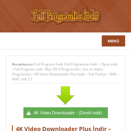
MENÜ
Buradasınız:
Full Program İndir Full Programlar İndir – Oyun indir
/
Full Program indir
,
Mac OS X Programları
,
Ses ve Video
Programları
/
4K Video Downloader Plus İndir – Full Türkçe – WİN –
MAC v26.2.1
4K Video Downloader - (Direkt indir)
4K Video Downloader Plus İndir –