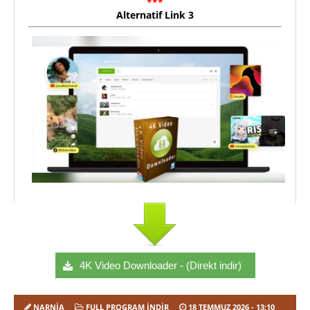
***
Alternatif Link 3
4K Video Downloader - (Direkt indir)
NARNIA
FULL PROGRAM INDIR
18 TEMMUZ 2026
- 13:10