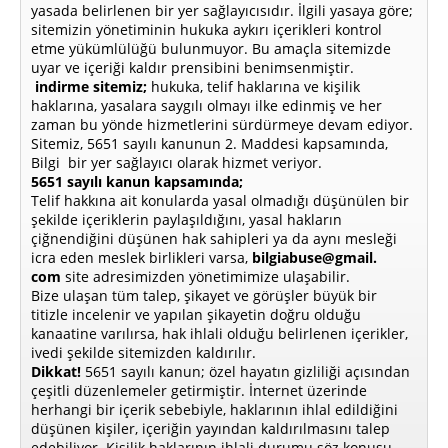
yasada belirlenen bir yer sağlayıcısıdır. İlgili yasaya göre;
sitemizin yönetiminin hukuka aykırı içerikleri kontrol
etme yükümlülüğü bulunmuyor. Bu amaçla sitemizde
uyar ve içeriği kaldır prensibini benimsenmiştir.
indirme sitemiz;
hukuka, telif haklarına ve kişilik
haklarına, yasalara saygılı olmayı ilke edinmiş ve her
zaman bu yönde hizmetlerini sürdürmeye devam ediyor.
Sitemiz, 5651 sayılı kanunun 2. Maddesi kapsamında,
Bilgi bir yer sağlayıcı olarak hizmet veriyor.
5651 sayılı kanun kapsamında;
Telif hakkına ait konularda yasal olmadığı düşünülen bir
şekilde içeriklerin paylaşıldığını, yasal hakların
çiğnendiğini düşünen hak sahipleri ya da aynı mesleği
icra eden meslek birlikleri varsa,
bilgiabuse@gmail.
com
site adresimizden yönetimimize ulaşabilir.
Bize ulaşan tüm talep, şikayet ve görüşler büyük bir
titizle incelenir ve yapılan şikayetin doğru olduğu
kanaatine varılırsa, hak ihlali olduğu belirlenen içerikler,
ivedi şekilde sitemizden kaldırılır.
Dikkat!
5651 sayılı kanun; özel hayatın gizliliği açısından
çeşitli düzenlemeler getirmiştir. İnternet üzerinde
herhangi bir içerik sebebiyle, haklarının ihlal edildiğini
düşünen kişiler, içeriğin yayından kaldırılmasını talep
edebiliyor. Kişilik haklarının ihlali durumu söz konusu