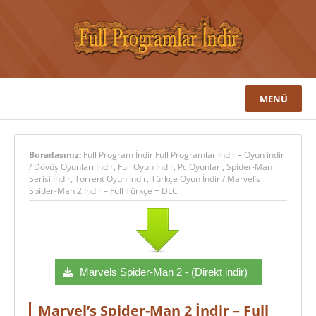
MENÜ
Buradasınız:
Full Program İndir Full Programlar İndir – Oyun indir
/
Dövüş Oyunları İndir
,
Full Oyun İndir
,
Pc Oyunları
,
Spider-Man
Serisi İndir
,
Torrent Oyun İndir
,
Türkçe Oyun İndir
/
Marvel’s
Spider-Man 2 İndir – Full Türkçe + DLC
Marvels Spider-Man 2 - (Direkt indir)
Marvel’s Spider-Man 2 İndir – Full