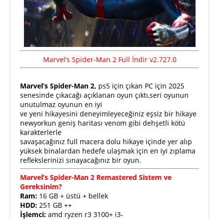
Marvel’s Spider-Man 2
Full
İndir v2.727.
0
Marvel’s Spider-Man 2,
ps5 için çıkan PC için 2025
senesinde çıkacağı açıklanan oyun çıktı,seri oyunun
unutulmaz oyunun en iyi
ve yeni hikayesini deneyimleyeceğiniz eşsiz bir hikaye
newyorkun geniş haritası venom gibi dehşetli kötü
karakterlerle
savaşacağınız full macera dolu hikaye içinde yer alıp
yüksek binalardan hedefe ulaşmak için en iyi zıplama
reflekslerinizi sınayacağınız bir oyun.
Marvel’s Spider-Man 2 Remastered Sistem ve
Gereksinim?
Ram:
16 GB + üstü + bellek
HDD:
251 GB ++
İşlemci:
amd ryzen r3 3100+ i3-