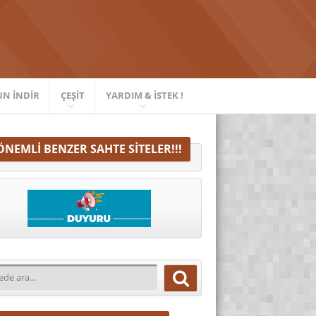
UN İNDIR
ÇEŞIT
YARDIM & İSTEK !
ÖNEMLI BENZER SAHTE SITELER!!!