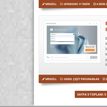
MENZILL
WINDOWS 11 İNDIR
4 EKIM 
E
W
İ
k
f
MENZILL
GENEL ÇEŞIT PROGRAMLAR
2
SAYFA 5 TOPLAM: 5