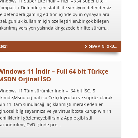
indows 11 Super Lite İndir – Hızlı – x64 Süper Lite +
ompact + Defender,en stabil lite versiyon defendersiz
e defenderli gaming edition içinde oyun oynayanlara
zel, günlük kullanım için özelleştirilen,bir çok bileşen
ıkarılmış versiyon yakında kingazede bir lite sürüm...
 2021
DEVAMINI OKU...
Windows 11 İndir – Full 64 bit Türkçe
MSDN Orjinal İSO
Windows 11 Tüm sürümler indir – 64 bit İSO, 5
kimde,Msnd orjinal iso Çıktı,duyrulan ve süprüz olarak
win 11 tam sunulacağı açıklanmıştı merak edenler
çin,özel bilgisayarınıza ve ya virtualboxta kurup win 11
eniliklerini gözlemeyebilirsiniz Apple gibi stil
azandırılmış,DVD içinde pro...