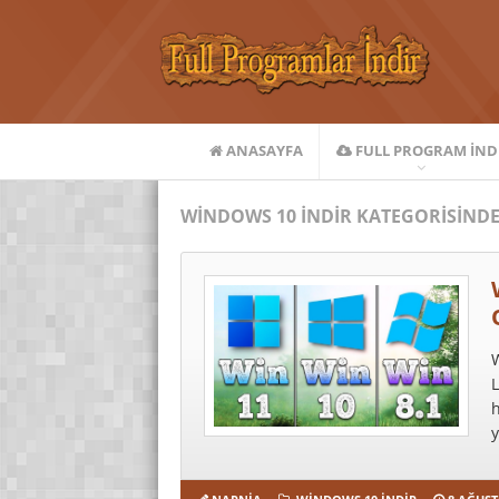
ANASAYFA
FULL PROGRAM IND
WINDOWS 10 İNDIR KATEGORISINDE
W
L
y