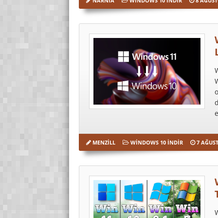
NARNIA
WINDOWS 10 İNDIR
8 AĞUST
W
W
o
d
e
MENZILL
WINDOWS 10 İNDIR
7 AĞUST
W