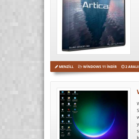
MENZILL
WINDOWS 11 İNDIR
2 ARALI
S
y
s
k