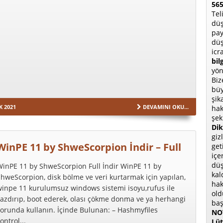
565
Tel
düş
pay
düş
icr
bil
yön
Biz
büy
şik
K 2021
DEVAMINI OKU...
hak
şek
Dik
giz
WinPE 11 by ShweScorpion İndir – Full
get
içe
düş
WinPE 11 by ShweScorpion Full İndir WinPE 11 by
kal
hweScorpion, disk bölme ve veri kurtarmak için yapılan,
hak
winpe 11 kurulumsuz windows sistemi isoyu,rufus ile
old
azdırıp, boot ederek, olası çökme donma ve ya herhangi
baş
orunda kullanın. İçinde Bulunan: – Hashmyfiles
NOT
ontrol...
Lüt