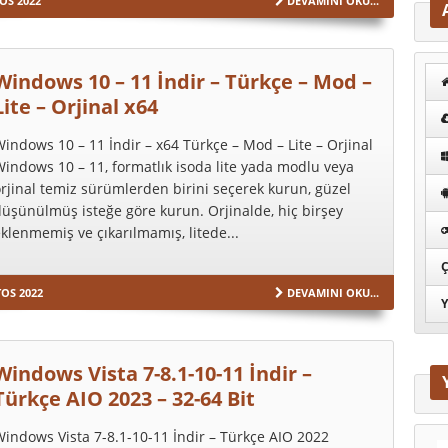
OS 2022
DEVAMINI OKU...
Windows 10 – 11 İndir – Türkçe – Mod –
Lite – Orjinal x64
indows 10 – 11 İndir – x64 Türkçe – Mod – Lite – Orjinal
indows 10 – 11, formatlık isoda lite yada modlu veya
rjinal temiz sürümlerden birini seçerek kurun, güzel
üşünülmüş isteğe göre kurun. Orjinalde, hiç birşey
klenmemiş ve çıkarılmamış, litede...
Ç
OS 2022
DEVAMINI OKU...
Y
Windows Vista 7-8.1-10-11 İndir –
Türkçe AIO 2023 – 32-64 Bit
indows Vista 7-8.1-10-11 İndir – Türkçe AIO 2022