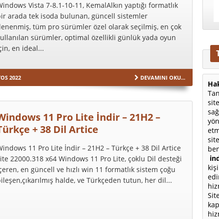
indows Vista 7-8.1-10-11, KemalAlkın yaptığı formatlık
ir arada tek isoda bulunan, güncell sistemler
enenmiş, tüm pro sürümler özel olarak seçilmiş, en çok
ullanılan sürümler, optimal özellikli günlük yada oyun
çin, en ideal...
OS 2022
DEVAMINI OKU...
Hak
Tan
sit
sağ
Windows 11 Pro Lite İndir – 21H2 –
yön
Türkçe + 38 Dil Artice
etm
sit
indows 11 Pro Lite İndir – 21H2 – Türkçe + 38 Dil Artice
ben
ind
ite 22000.318 x64 Windows 11 Pro Lite, çoklu Dil desteği
kiş
çeren, en güncell ve hızlı win 11 formatlık sistem çoğu
edi
ileşen,çıkarılmış halde, ve Türkçeden tutun, her dil...
hiz
Sit
kap
hiz