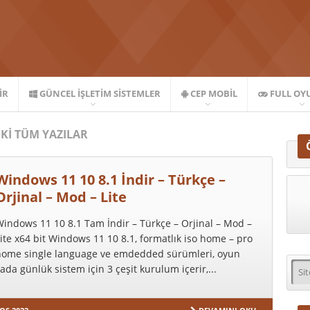
IR
GÜNCEL İŞLETIM SISTEMLER
CEP MOBIL
FULL OY
KI TÜM YAZILAR
Windows 11 10 8.1 İndir – Türkçe –
Orjinal – Mod – Lite
indows 11 10 8.1 Tam İndir – Türkçe – Orjinal – Mod –
ite x64 bit Windows 11 10 8.1, formatlık iso home – pro
home single language ve emdedded sürümleri, oyun
ada günlük sistem için 3 çeşit kurulum içerir,...