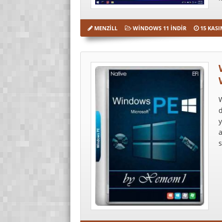
MENZILL
WINDOWS 11 İNDIR
15 KASI
W
y
a
s