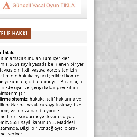
TELİF HAKKI
 İhlali.
ıtım amaçlı,sunulan Tüm içerikler
emiz, 5651 sayılı yasada belirlenen bir yer
layıcısıdır. İlgili yasaya göre; sitemizin
etiminin hukuka aykırı içerikleri kontrol
e yükümlülüğü bulunmuyor. Bu amaçla
emizde uyar ve içeriği kaldır prensibini
imsenmiştir.
irme sitemiz;
hukuka, telif haklarına ve
ilik haklarına, yasalara saygılı olmayı ilke
nmiş ve her zaman bu yönde
metlerini sürdürmeye devam ediyor.
emiz, 5651 sayılı kanunun 2. Maddesi
samında, Bilgi bir yer sağlayıcı olarak
met veriyor.