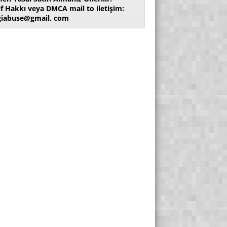
if Hakkı veya DMCA mail to iletişim:
giabuse@gmail. com