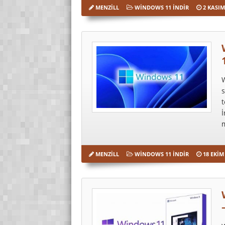
MENZILL
WINDOWS 11 İNDIR
2 KASIM
s
t
İ
m
MENZILL
WINDOWS 11 İNDIR
18 EKIM