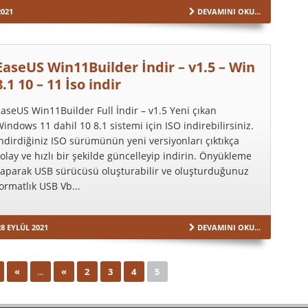
2021
DEVAMINI OKU...
EaseUS Win11Builder İndir – v1.5 – Win
8.1 10 – 11 İso indir
aseUS Win11Builder Full İndir – v1.5 Yeni çıkan
indows 11 dahil 10 8.1 sistemi için ISO indirebilirsiniz.
ndirdiğiniz ISO sürümünün yeni versiyonları çıktıkça
olay ve hızlı bir şekilde güncelleyip indirin. Önyükleme
yaparak USB sürücüsü oluşturabilir ve oluşturduğunuz
ormatlık USB Vb...
8 EYLÜL 2021
DEVAMINI OKU...
«
...
«
2
3
4
5
İLK