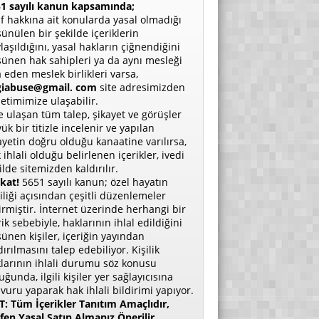
1 sayılı kanun kapsamında;
if hakkına ait konularda yasal olmadığı
ünülen bir şekilde içeriklerin
laşıldığını, yasal hakların çiğnendiğini
ünen hak sahipleri ya da aynı mesleği
a eden meslek birlikleri varsa,
giabuse@gmail. com
site adresimizden
etimimize ulaşabilir.
e ulaşan tüm talep, şikayet ve görüşler
ük bir titizle incelenir ve yapılan
ayetin doğru olduğu kanaatine varılırsa,
 ihlali olduğu belirlenen içerikler, ivedi
ilde sitemizden kaldırılır.
kat!
5651 sayılı kanun; özel hayatın
liliği açısından çeşitli düzenlemeler
irmiştir. İnternet üzerinde herhangi bir
rik sebebiyle, haklarının ihlal edildiğini
ünen kişiler, içeriğin yayından
dırılmasını talep edebiliyor. Kişilik
larının ihlali durumu söz konusu
uğunda, ilgili kişiler yer sağlayıcısına
vuru yaparak hak ihlali bildirimi yapıyor.
: Tüm İçerikler Tanıtım Amaçlıdır,
fen Yasal Satın Almanız Önerilir.