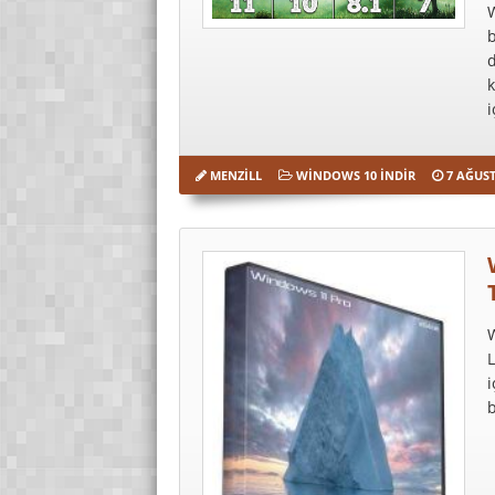
W
b
d
k
i
MENZILL
WINDOWS 10 İNDIR
7 AĞUST
W
L
i
b