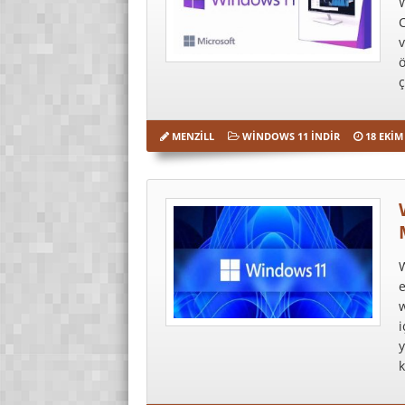
W
C
v
ö
ç
MENZILL
WINDOWS 11 İNDIR
18 EKIM
e
i
y
k