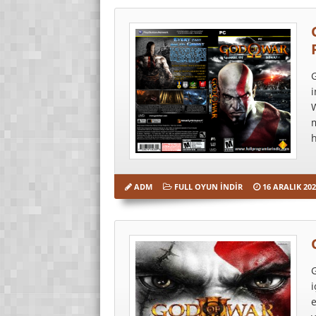
G
i
m
h
ADM
FULL OYUN İNDIR
16 ARALIK 202
G
i
e