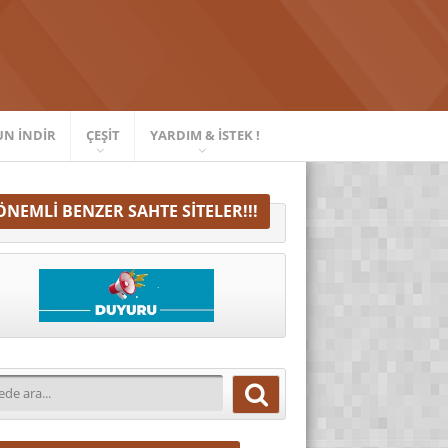
UN İNDIR
ÇEŞIT
YARDIM & İSTEK !
ÖNEMLI BENZER SAHTE SITELER!!!