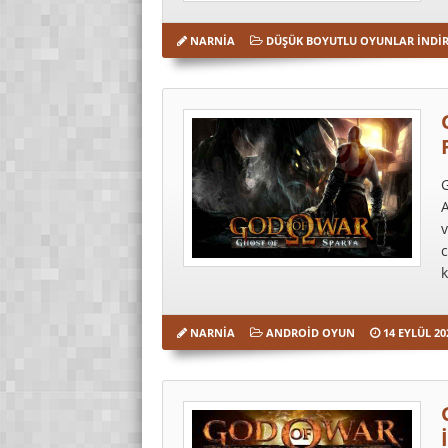
NARNIA
DÜŞÜK BOYUTLU OYUNLAR İNDI
G
A
v
c
k
NARNIA
ANDROID OYUN
14 EYLÜL 20