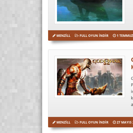
MENZILL
FULL OYUN İNDIR
1 TEMMUZ
G
P
i
k
a
MENZILL
FULL OYUN İNDIR
27 MAYIS 