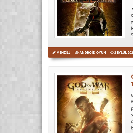
o
S
MENZILL
ANDROID OYUN
2 EYLÜL 202
G
W
p
s
o
i