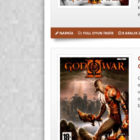
y
k
e
NARNIA
FULL OYUN İNDIR
8 ARALIK 
G
e
v
b