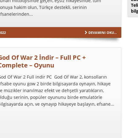
unan mitolojisinde geçen, eşsiz hikayesinde, tüm
Tel
onuya hakim olun, Türkçe destekli, serinin
bil
fsanelerinden...
2022
DEVAMINI OKU...
God Of War 2 İndir – Full PC +
Complete – Oyunu
od Of War 2 Full indir PC God Of War 2, konsolların
fsabe oyunu gow 2 birde bilgisayarda oynayın, hikaye
e müzikler inanılmaz efekt ve dehşetli yaratıkların,
olduğu serinin, popüler oyununu birde emulatörle
ilgisayarda açın, ve oynayıp hikayeye başlayın, efsane...