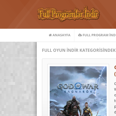
ANASAYFA
FULL PROGRAM IND
FULL OYUN İNDIR KATEGORISINDEK
G
W
o
p