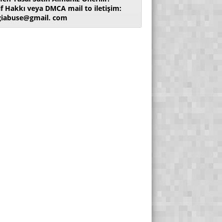
if Hakkı veya DMCA mail to iletişim:
giabuse@gmail. com