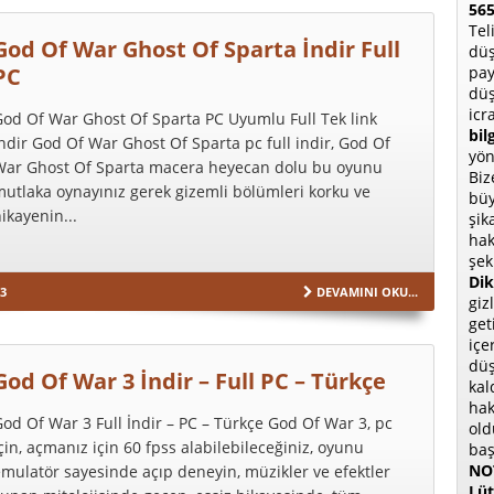
565
Tel
God Of War Ghost Of Sparta İndir Full
düş
pay
PC
düş
icr
od Of War Ghost Of Sparta PC Uyumlu Full Tek link
bil
ndir God Of War Ghost Of Sparta pc full indir, God Of
yön
War Ghost Of Sparta macera heyecan dolu bu oyunu
Biz
utlaka oynayınız gerek gizemli bölümleri korku ve
büy
ikayenin...
şik
hak
şek
Dik
3
DEVAMINI OKU...
giz
get
içe
düş
God Of War 3 İndir – Full PC – Türkçe
kal
hak
od Of War 3 Full İndir – PC – Türkçe God Of War 3, pc
old
çin, açmanız için 60 fpss alabilebileceğiniz, oyunu
baş
NOT
mulatör sayesinde açıp deneyin, müzikler ve efektler
Lüt