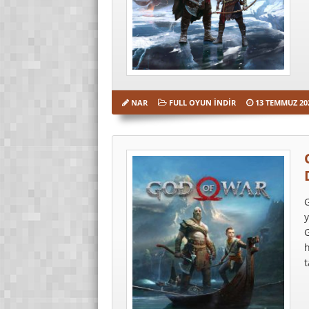
NAR
FULL OYUN İNDIR
13 TEMMUZ 20
G
y
G
h
t