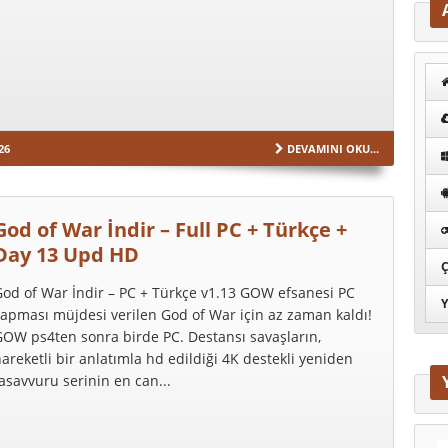
26
DEVAMINI OKU...
God of War İndir – Full PC + Türkçe +
Day 13 Upd HD
Ç
od of War İndir – PC + Türkçe v1.13 GOW efsanesi PC
Y
apması müjdesi verilen God of War için az zaman kaldı!
OW ps4ten sonra birde PC. Destansı savaşların,
areketli bir anlatımla hd edildiği 4K destekli yeniden
asavvuru serinin en can...