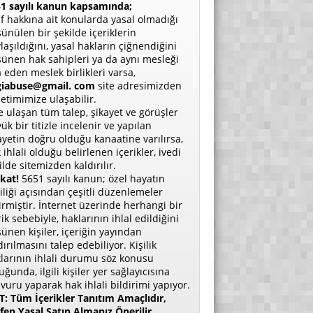
1 sayılı kanun kapsamında;
if hakkına ait konularda yasal olmadığı
ünülen bir şekilde içeriklerin
laşıldığını, yasal hakların çiğnendiğini
ünen hak sahipleri ya da aynı mesleği
a eden meslek birlikleri varsa,
giabuse@gmail. com
site adresimizden
etimimize ulaşabilir.
e ulaşan tüm talep, şikayet ve görüşler
ük bir titizle incelenir ve yapılan
ayetin doğru olduğu kanaatine varılırsa,
 ihlali olduğu belirlenen içerikler, ivedi
ilde sitemizden kaldırılır.
kat!
5651 sayılı kanun; özel hayatın
liliği açısından çeşitli düzenlemeler
irmiştir. İnternet üzerinde herhangi bir
rik sebebiyle, haklarının ihlal edildiğini
ünen kişiler, içeriğin yayından
dırılmasını talep edebiliyor. Kişilik
larının ihlali durumu söz konusu
uğunda, ilgili kişiler yer sağlayıcısına
vuru yaparak hak ihlali bildirimi yapıyor.
: Tüm İçerikler Tanıtım Amaçlıdır,
fen Yasal Satın Almanız Önerilir.