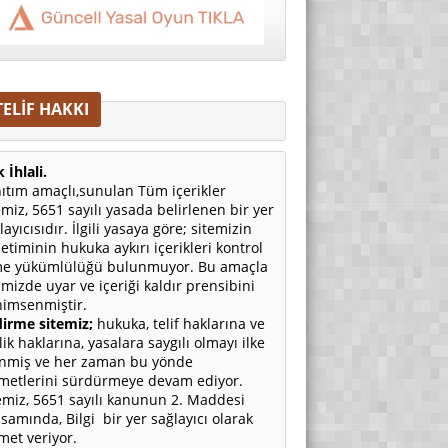
TELİF HAKKI
 İhlali.
ıtım amaçlı,sunulan Tüm içerikler
emiz, 5651 sayılı yasada belirlenen bir yer
layıcısıdır. İlgili yasaya göre; sitemizin
etiminin hukuka aykırı içerikleri kontrol
e yükümlülüğü bulunmuyor. Bu amaçla
emizde uyar ve içeriği kaldır prensibini
imsenmiştir.
irme sitemiz;
hukuka, telif haklarına ve
ilik haklarına, yasalara saygılı olmayı ilke
nmiş ve her zaman bu yönde
metlerini sürdürmeye devam ediyor.
emiz, 5651 sayılı kanunun 2. Maddesi
samında, Bilgi bir yer sağlayıcı olarak
met veriyor.