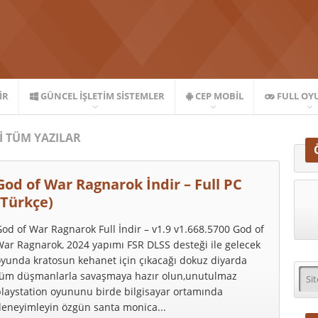
IR
GÜNCEL İŞLETIM SISTEMLER
CEP MOBIL
FULL OY
I TÜM YAZILAR
God of War Ragnarok İndir – Full PC
(Türkçe)
od of War Ragnarok Full İndir – v1.9 v1.668.5700 God of
ar Ragnarok, 2024 yapımı FSR DLSS desteği ile gelecek
yunda kratosun kehanet için çıkacağı dokuz diyarda
tüm düşmanlarla savaşmaya hazır olun,unutulmaz
laystation oyununu birde bilgisayar ortamında
deneyimleyin özgün santa monica...