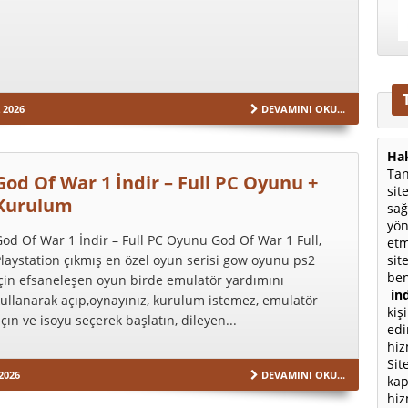
 2026
DEVAMINI OKU...
Hak
Tan
God Of War 1 İndir – Full PC Oyunu +
sit
Kurulum
sağ
yön
od Of War 1 İndir – Full PC Oyunu God Of War 1 Full,
etm
sit
laystation çıkmış en özel oyun serisi gow oyunu ps2
ben
çin efsaneleşen oyun birde emulatör yardımını
ind
ullanarak açıp,oynayınız, kurulum istemez, emulatör
kiş
çın ve isoyu seçerek başlatın, dileyen...
edi
hiz
Sit
2026
DEVAMINI OKU...
kap
hiz