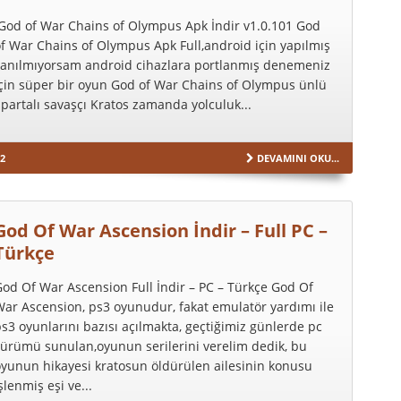
God of War Chains of Olympus Apk İndir v1.0.101 God
f War Chains of Olympus Apk Full,android için yapılmış
yanılmıyorsam android cihazlara portlanmış denemeniz
için süper bir oyun God of War Chains of Olympus ünlü
partalı savaşçı Kratos zamanda yolculuk...
2
DEVAMINI OKU...
God Of War Ascension İndir – Full PC –
Türkçe
od Of War Ascension Full İndir – PC – Türkçe God Of
ar Ascension, ps3 oyunudur, fakat emulatör yardımı ile
s3 oyunlarını bazısı açılmakta, geçtiğimiz günlerde pc
ürümü sunulan,oyunun serilerini verelim dedik, bu
yunun hikayesi kratosun öldürülen ailesinin konusu
şlenmiş eşi ve...