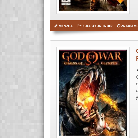
MENZILL
FULL OYUN İNDIR
26 KASIM 
y