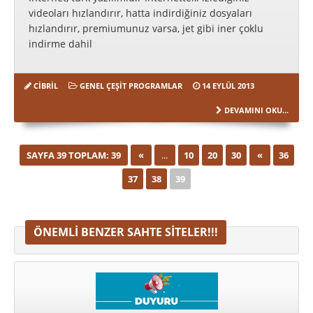
videoları hızlandırır, hatta indirdiğiniz dosyaları
hızlandırır, premiumunuz varsa, jet gibi iner çoklu
indirme dahil
CIBRIL
GENEL ÇEŞIT PROGRAMLAR
14 EYLÜL 2013
DEVAMINI OKU...
SAYFA 39 TOPLAM: 39
«
...
10
20
30
«
36
İLK
37
38
39
ÖNEMLI BENZER SAHTE SITELER!!!