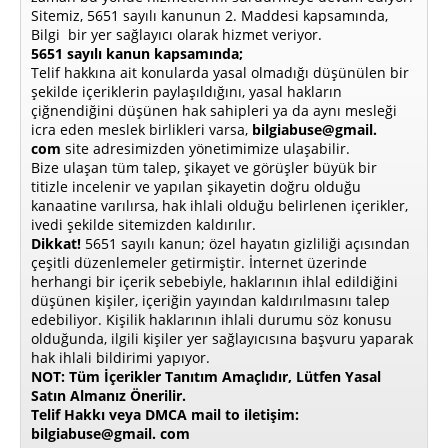
Sitemiz, 5651 sayılı kanunun 2. Maddesi kapsamında,
Bilgi bir yer sağlayıcı olarak hizmet veriyor.
5651 sayılı kanun kapsamında;
Telif hakkına ait konularda yasal olmadığı düşünülen bir
şekilde içeriklerin paylaşıldığını, yasal hakların
çiğnendiğini düşünen hak sahipleri ya da aynı mesleği
icra eden meslek birlikleri varsa,
bilgiabuse@gmail.
com
site adresimizden yönetimimize ulaşabilir.
Bize ulaşan tüm talep, şikayet ve görüşler büyük bir
titizle incelenir ve yapılan şikayetin doğru olduğu
kanaatine varılırsa, hak ihlali olduğu belirlenen içerikler,
ivedi şekilde sitemizden kaldırılır.
Dikkat!
5651 sayılı kanun; özel hayatın gizliliği açısından
çeşitli düzenlemeler getirmiştir. İnternet üzerinde
herhangi bir içerik sebebiyle, haklarının ihlal edildiğini
düşünen kişiler, içeriğin yayından kaldırılmasını talep
edebiliyor. Kişilik haklarının ihlali durumu söz konusu
olduğunda, ilgili kişiler yer sağlayıcısına başvuru yaparak
hak ihlali bildirimi yapıyor.
NOT: Tüm İçerikler Tanıtım Amaçlıdır, Lütfen Yasal
Satın Almanız Önerilir.
Telif Hakkı veya DMCA mail to iletişim:
bilgiabuse@gmail. com