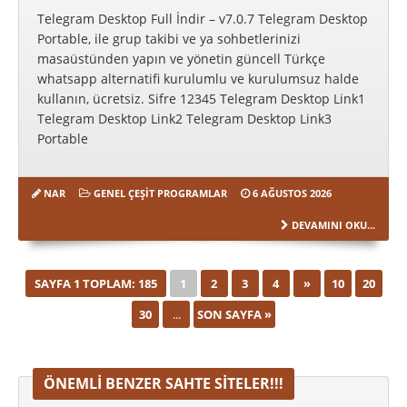
Telegram Desktop Full İndir – v7.0.7 Telegram Desktop
Portable, ile grup takibi ve ya sohbetlerinizi
masaüstünden yapın ve yönetin güncell Türkçe
whatsapp alternatifi kurulumlu ve kurulumsuz halde
kullanın, ücretsiz. Sifre 12345 Telegram Desktop Link1
Telegram Desktop Link2 Telegram Desktop Link3
Portable
NAR
GENEL ÇEŞIT PROGRAMLAR
6 AĞUSTOS 2026
DEVAMINI OKU...
SAYFA 1 TOPLAM: 185
1
2
3
4
»
10
20
30
...
SON SAYFA »
ÖNEMLI BENZER SAHTE SITELER!!!