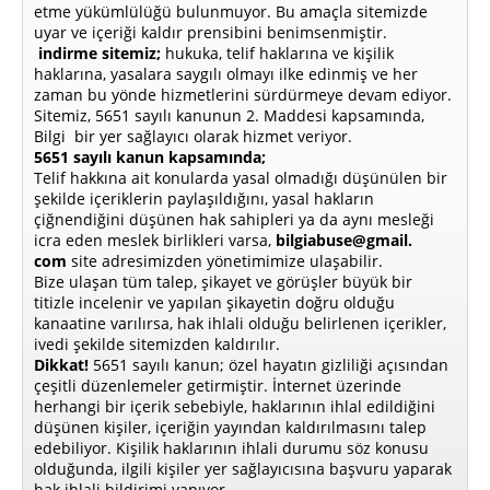
etme yükümlülüğü bulunmuyor. Bu amaçla sitemizde
uyar ve içeriği kaldır prensibini benimsenmiştir.
indirme sitemiz;
hukuka, telif haklarına ve kişilik
haklarına, yasalara saygılı olmayı ilke edinmiş ve her
zaman bu yönde hizmetlerini sürdürmeye devam ediyor.
Sitemiz, 5651 sayılı kanunun 2. Maddesi kapsamında,
Bilgi bir yer sağlayıcı olarak hizmet veriyor.
5651 sayılı kanun kapsamında;
Telif hakkına ait konularda yasal olmadığı düşünülen bir
şekilde içeriklerin paylaşıldığını, yasal hakların
çiğnendiğini düşünen hak sahipleri ya da aynı mesleği
icra eden meslek birlikleri varsa,
bilgiabuse@gmail.
com
site adresimizden yönetimimize ulaşabilir.
Bize ulaşan tüm talep, şikayet ve görüşler büyük bir
titizle incelenir ve yapılan şikayetin doğru olduğu
kanaatine varılırsa, hak ihlali olduğu belirlenen içerikler,
ivedi şekilde sitemizden kaldırılır.
Dikkat!
5651 sayılı kanun; özel hayatın gizliliği açısından
çeşitli düzenlemeler getirmiştir. İnternet üzerinde
herhangi bir içerik sebebiyle, haklarının ihlal edildiğini
düşünen kişiler, içeriğin yayından kaldırılmasını talep
edebiliyor. Kişilik haklarının ihlali durumu söz konusu
olduğunda, ilgili kişiler yer sağlayıcısına başvuru yaparak
hak ihlali bildirimi yapıyor.