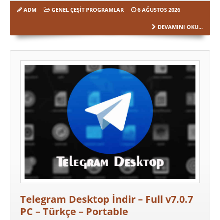
ADM
GENEL ÇEŞIT PROGRAMLAR
6 AĞUSTOS 2026
DEVAMINI OKU...
Telegram Desktop İndir – Full v7.0.7
PC – Türkçe – Portable