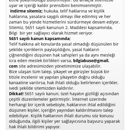
uyar ve içeriği kaldır prensibini benimsenmiştir.
indirme sitemiz;
hukuka, telif haklarına ve kişilik
haklarına, yasalara saygılı olmayı ilke edinmiş ve her
zaman bu yönde hizmetlerini sürdürmeye devam ediyor.
Sitemiz, 5651 sayılı kanunun 2. Maddesi kapsamında,
Bilgi bir yer sağlayıcı olarak hizmet veriyor.
5651 sayılı kanun kapsamında;
Telif hakkına ait konularda yasal olmadığı düşünülen bir
şekilde içeriklerin paylaşıldığını, yasal hakların
çiğnendiğini düşünen hak sahipleri ya da aynı mesleği
icra eden meslek birlikleri varsa,
bilgiabuse@gmail.
com
site adresimizden yönetimimize ulaşabilir.
Bize ulaşan tüm talep, şikayet ve görüşler büyük bir
titizle incelenir ve yapılan şikayetin doğru olduğu
kanaatine varılırsa, hak ihlali olduğu belirlenen içerikler,
ivedi şekilde sitemizden kaldırılır.
Dikkat!
5651 sayılı kanun; özel hayatın gizliliği açısından
çeşitli düzenlemeler getirmiştir. İnternet üzerinde
herhangi bir içerik sebebiyle, haklarının ihlal edildiğini
düşünen kişiler, içeriğin yayından kaldırılmasını talep
edebiliyor. Kişilik haklarının ihlali durumu söz konusu
olduğunda, ilgili kişiler yer sağlayıcısına başvuru yaparak
hak ihlali bildirimi yapıyor.