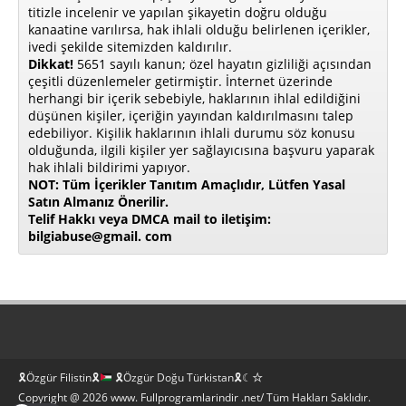
titizle incelenir ve yapılan şikayetin doğru olduğu
kanaatine varılırsa, hak ihlali olduğu belirlenen içerikler,
ivedi şekilde sitemizden kaldırılır.
Dikkat!
5651 sayılı kanun; özel hayatın gizliliği açısından
çeşitli düzenlemeler getirmiştir. İnternet üzerinde
herhangi bir içerik sebebiyle, haklarının ihlal edildiğini
düşünen kişiler, içeriğin yayından kaldırılmasını talep
edebiliyor. Kişilik haklarının ihlali durumu söz konusu
olduğunda, ilgili kişiler yer sağlayıcısına başvuru yaparak
hak ihlali bildirimi yapıyor.
NOT: Tüm İçerikler Tanıtım Amaçlıdır, Lütfen Yasal
Satın Almanız Önerilir.
Telif Hakkı veya DMCA mail to iletişim:
bilgiabuse@gmail. com
🎗Özgür Filistin🎗
🎗Özgür Doğu Türkistan🎗☾☆
Copyright @ 2026 www. Fullprogramlarindir .net/ Tüm Hakları Saklıdır.