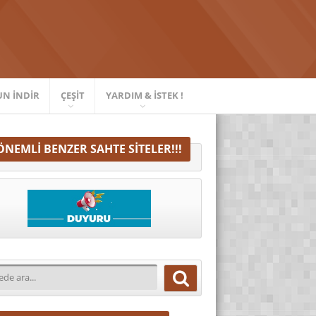
UN İNDIR
ÇEŞIT
YARDIM & İSTEK !
ÖNEMLI BENZER SAHTE SITELER!!!