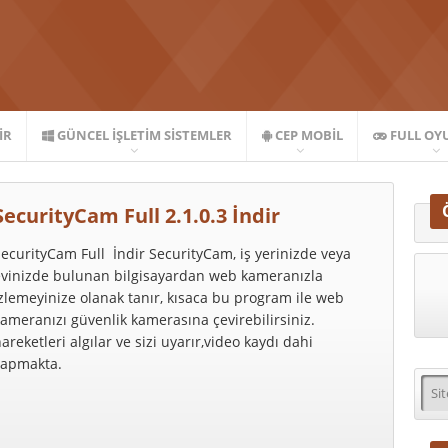
IR
GÜNCEL İŞLETIM SISTEMLER
CEP MOBIL
FULL OY
SecurityCam Full 2.1.0.3 İndir
ecurityCam Full İndir SecurityCam, iş yerinizde veya
evinizde bulunan bilgisayardan web kameranızla
zlemeyinize olanak tanır, kısaca bu program ile web
ameranızı güvenlik kamerasına çevirebilirsiniz.
areketleri algılar ve sizi uyarır,video kaydı dahi
yapmakta.