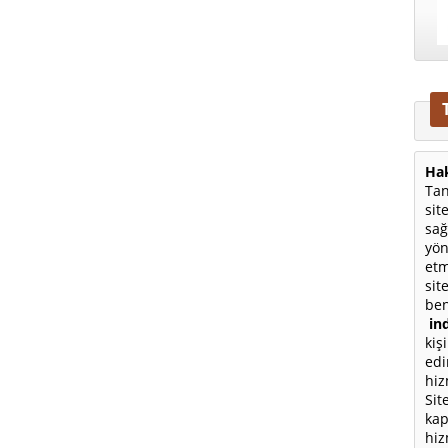
Hak
Tan
sit
sağ
yön
etm
sit
ben
ind
kiş
edi
hiz
Sit
kap
hiz