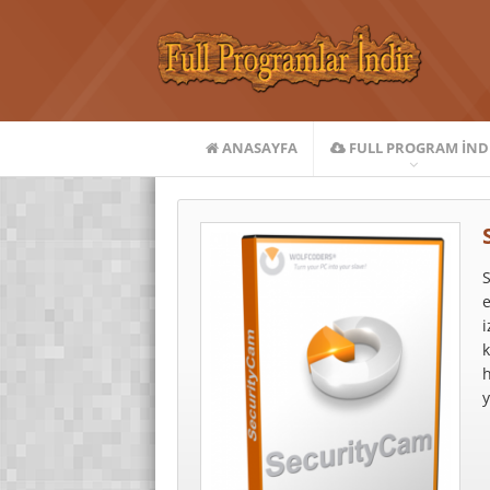
ANASAYFA
FULL PROGRAM IND
S
i
k
h