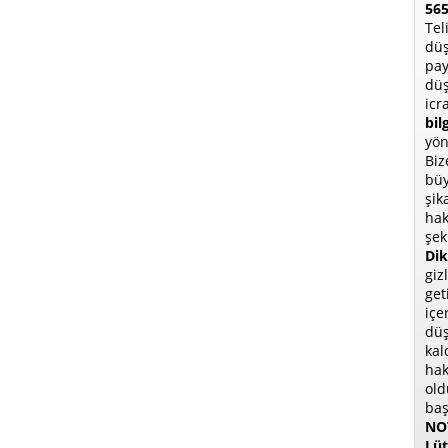
565
Tel
düş
pay
düş
icr
bil
yön
Biz
büy
şik
hak
şek
Dik
giz
get
içe
düş
kal
hak
old
baş
NOT
Lüt