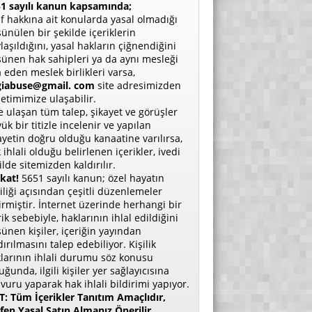
1 sayılı kanun kapsamında;
if hakkına ait konularda yasal olmadığı
ünülen bir şekilde içeriklerin
laşıldığını, yasal hakların çiğnendiğini
ünen hak sahipleri ya da aynı mesleği
a eden meslek birlikleri varsa,
giabuse@gmail. com
site adresimizden
etimimize ulaşabilir.
e ulaşan tüm talep, şikayet ve görüşler
ük bir titizle incelenir ve yapılan
ayetin doğru olduğu kanaatine varılırsa,
 ihlali olduğu belirlenen içerikler, ivedi
ilde sitemizden kaldırılır.
kat!
5651 sayılı kanun; özel hayatın
liliği açısından çeşitli düzenlemeler
irmiştir. İnternet üzerinde herhangi bir
rik sebebiyle, haklarının ihlal edildiğini
ünen kişiler, içeriğin yayından
dırılmasını talep edebiliyor. Kişilik
larının ihlali durumu söz konusu
uğunda, ilgili kişiler yer sağlayıcısına
vuru yaparak hak ihlali bildirimi yapıyor.
: Tüm İçerikler Tanıtım Amaçlıdır,
fen Yasal Satın Almanız Önerilir.