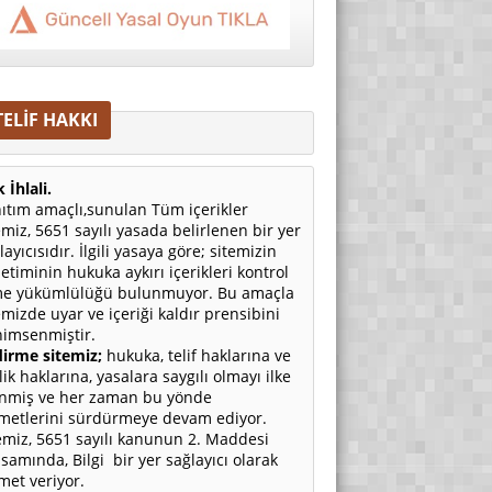
TELİF HAKKI
 İhlali.
ıtım amaçlı,sunulan Tüm içerikler
emiz, 5651 sayılı yasada belirlenen bir yer
layıcısıdır. İlgili yasaya göre; sitemizin
etiminin hukuka aykırı içerikleri kontrol
e yükümlülüğü bulunmuyor. Bu amaçla
emizde uyar ve içeriği kaldır prensibini
imsenmiştir.
irme sitemiz;
hukuka, telif haklarına ve
ilik haklarına, yasalara saygılı olmayı ilke
nmiş ve her zaman bu yönde
metlerini sürdürmeye devam ediyor.
emiz, 5651 sayılı kanunun 2. Maddesi
samında, Bilgi bir yer sağlayıcı olarak
met veriyor.