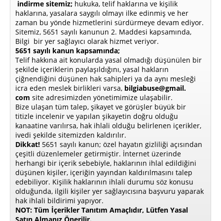
indirme sitemiz;
hukuka, telif haklarına ve kişilik
haklarına, yasalara saygılı olmayı ilke edinmiş ve her
zaman bu yönde hizmetlerini sürdürmeye devam ediyor.
Sitemiz, 5651 sayılı kanunun 2. Maddesi kapsamında,
Bilgi bir yer sağlayıcı olarak hizmet veriyor.
5651 sayılı kanun kapsamında;
Telif hakkına ait konularda yasal olmadığı düşünülen bir
şekilde içeriklerin paylaşıldığını, yasal hakların
çiğnendiğini düşünen hak sahipleri ya da aynı mesleği
icra eden meslek birlikleri varsa,
bilgiabuse@gmail.
com
site adresimizden yönetimimize ulaşabilir.
Bize ulaşan tüm talep, şikayet ve görüşler büyük bir
titizle incelenir ve yapılan şikayetin doğru olduğu
kanaatine varılırsa, hak ihlali olduğu belirlenen içerikler,
ivedi şekilde sitemizden kaldırılır.
Dikkat!
5651 sayılı kanun; özel hayatın gizliliği açısından
çeşitli düzenlemeler getirmiştir. İnternet üzerinde
herhangi bir içerik sebebiyle, haklarının ihlal edildiğini
düşünen kişiler, içeriğin yayından kaldırılmasını talep
edebiliyor. Kişilik haklarının ihlali durumu söz konusu
olduğunda, ilgili kişiler yer sağlayıcısına başvuru yaparak
hak ihlali bildirimi yapıyor.
NOT: Tüm İçerikler Tanıtım Amaçlıdır, Lütfen Yasal
Satın Almanız Önerilir.