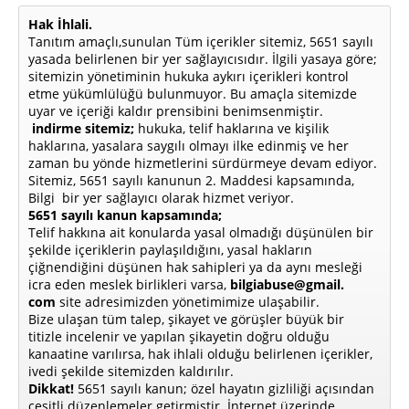
Hak İhlali.
Tanıtım amaçlı,sunulan Tüm içerikler sitemiz, 5651 sayılı
yasada belirlenen bir yer sağlayıcısıdır. İlgili yasaya göre;
sitemizin yönetiminin hukuka aykırı içerikleri kontrol
etme yükümlülüğü bulunmuyor. Bu amaçla sitemizde
uyar ve içeriği kaldır prensibini benimsenmiştir.
indirme sitemiz;
hukuka, telif haklarına ve kişilik
haklarına, yasalara saygılı olmayı ilke edinmiş ve her
zaman bu yönde hizmetlerini sürdürmeye devam ediyor.
Sitemiz, 5651 sayılı kanunun 2. Maddesi kapsamında,
Bilgi bir yer sağlayıcı olarak hizmet veriyor.
5651 sayılı kanun kapsamında;
Telif hakkına ait konularda yasal olmadığı düşünülen bir
şekilde içeriklerin paylaşıldığını, yasal hakların
çiğnendiğini düşünen hak sahipleri ya da aynı mesleği
icra eden meslek birlikleri varsa,
bilgiabuse@gmail.
com
site adresimizden yönetimimize ulaşabilir.
Bize ulaşan tüm talep, şikayet ve görüşler büyük bir
titizle incelenir ve yapılan şikayetin doğru olduğu
kanaatine varılırsa, hak ihlali olduğu belirlenen içerikler,
ivedi şekilde sitemizden kaldırılır.
Dikkat!
5651 sayılı kanun; özel hayatın gizliliği açısından
çeşitli düzenlemeler getirmiştir. İnternet üzerinde