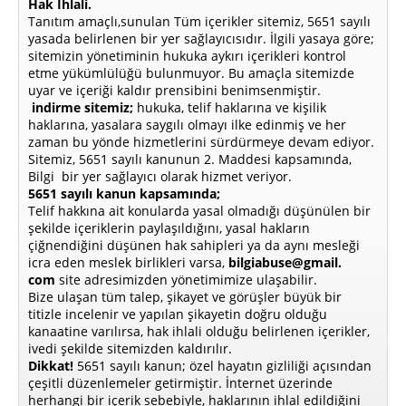
Hak İhlali.
Tanıtım amaçlı,sunulan Tüm içerikler sitemiz, 5651 sayılı
yasada belirlenen bir yer sağlayıcısıdır. İlgili yasaya göre;
sitemizin yönetiminin hukuka aykırı içerikleri kontrol
etme yükümlülüğü bulunmuyor. Bu amaçla sitemizde
uyar ve içeriği kaldır prensibini benimsenmiştir.
indirme sitemiz;
hukuka, telif haklarına ve kişilik
haklarına, yasalara saygılı olmayı ilke edinmiş ve her
zaman bu yönde hizmetlerini sürdürmeye devam ediyor.
Sitemiz, 5651 sayılı kanunun 2. Maddesi kapsamında,
Bilgi bir yer sağlayıcı olarak hizmet veriyor.
5651 sayılı kanun kapsamında;
Telif hakkına ait konularda yasal olmadığı düşünülen bir
şekilde içeriklerin paylaşıldığını, yasal hakların
çiğnendiğini düşünen hak sahipleri ya da aynı mesleği
icra eden meslek birlikleri varsa,
bilgiabuse@gmail.
com
site adresimizden yönetimimize ulaşabilir.
Bize ulaşan tüm talep, şikayet ve görüşler büyük bir
titizle incelenir ve yapılan şikayetin doğru olduğu
kanaatine varılırsa, hak ihlali olduğu belirlenen içerikler,
ivedi şekilde sitemizden kaldırılır.
Dikkat!
5651 sayılı kanun; özel hayatın gizliliği açısından
çeşitli düzenlemeler getirmiştir. İnternet üzerinde
herhangi bir içerik sebebiyle, haklarının ihlal edildiğini