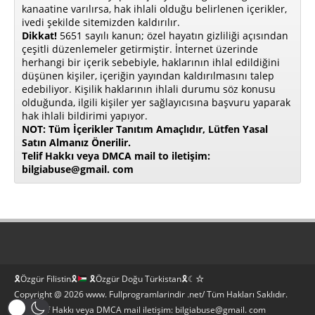
kanaatine varılırsa, hak ihlali olduğu belirlenen içerikler,
ivedi şekilde sitemizden kaldırılır.
Dikkat!
5651 sayılı kanun; özel hayatın gizliliği açısından
çeşitli düzenlemeler getirmiştir. İnternet üzerinde
herhangi bir içerik sebebiyle, haklarının ihlal edildiğini
düşünen kişiler, içeriğin yayından kaldırılmasını talep
edebiliyor. Kişilik haklarının ihlali durumu söz konusu
olduğunda, ilgili kişiler yer sağlayıcısına başvuru yaparak
hak ihlali bildirimi yapıyor.
NOT: Tüm İçerikler Tanıtım Amaçlıdır, Lütfen Yasal
Satın Almanız Önerilir.
Telif Hakkı veya DMCA mail to iletişim:
bilgiabuse@gmail. com
🎗Özgür Filistin🎗
🎗Özgür Doğu Türkistan🎗☾☆
Copyright @ 2026 www. Fullprogramlarindir .net/ Tüm Hakları Saklıdır.
Bilgi Telif Hakkı veya DMCA mail iletişim: bilgiabuse@gmail. com