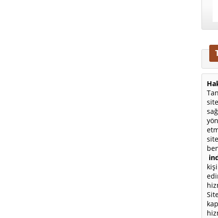
Hak
Tan
sit
sağ
yön
etm
sit
ben
ind
kiş
edi
hiz
Sit
kap
hiz