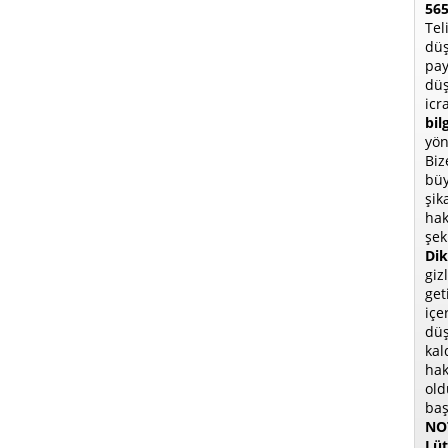
565
Tel
düş
pay
düş
icr
bil
yön
Biz
büy
şik
hak
şek
Dik
giz
get
içe
düş
kal
hak
old
baş
NOT
Lüt