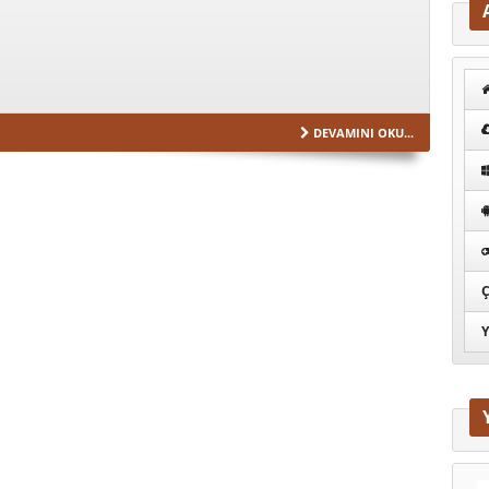
DEVAMINI OKU...
Ç
Y