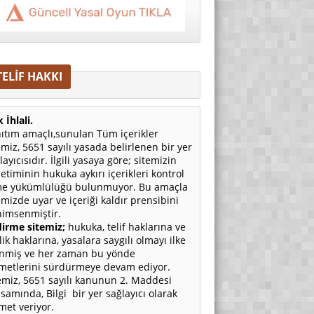
TELİF HAKKI
 İhlali.
ıtım amaçlı,sunulan Tüm içerikler
emiz, 5651 sayılı yasada belirlenen bir yer
layıcısıdır. İlgili yasaya göre; sitemizin
etiminin hukuka aykırı içerikleri kontrol
e yükümlülüğü bulunmuyor. Bu amaçla
emizde uyar ve içeriği kaldır prensibini
imsenmiştir.
irme sitemiz;
hukuka, telif haklarına ve
ilik haklarına, yasalara saygılı olmayı ilke
nmiş ve her zaman bu yönde
metlerini sürdürmeye devam ediyor.
emiz, 5651 sayılı kanunun 2. Maddesi
samında, Bilgi bir yer sağlayıcı olarak
met veriyor.