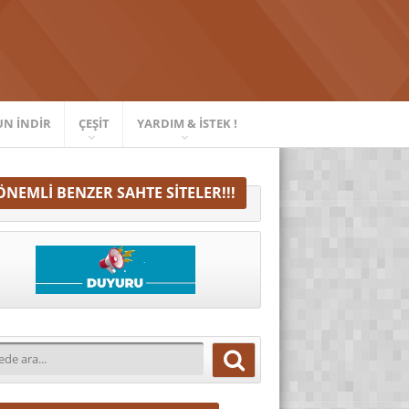
UN İNDIR
ÇEŞIT
YARDIM & İSTEK !
ÖNEMLI BENZER SAHTE SITELER!!!