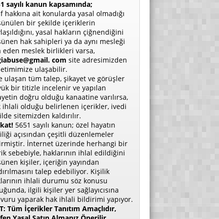
1 sayılı kanun kapsamında;
if hakkına ait konularda yasal olmadığı
ünülen bir şekilde içeriklerin
laşıldığını, yasal hakların çiğnendiğini
ünen hak sahipleri ya da aynı mesleği
a eden meslek birlikleri varsa,
giabuse@gmail. com
site adresimizden
etimimize ulaşabilir.
e ulaşan tüm talep, şikayet ve görüşler
ük bir titizle incelenir ve yapılan
ayetin doğru olduğu kanaatine varılırsa,
 ihlali olduğu belirlenen içerikler, ivedi
ilde sitemizden kaldırılır.
kat!
5651 sayılı kanun; özel hayatın
liliği açısından çeşitli düzenlemeler
irmiştir. İnternet üzerinde herhangi bir
rik sebebiyle, haklarının ihlal edildiğini
ünen kişiler, içeriğin yayından
dırılmasını talep edebiliyor. Kişilik
larının ihlali durumu söz konusu
uğunda, ilgili kişiler yer sağlayıcısına
vuru yaparak hak ihlali bildirimi yapıyor.
: Tüm İçerikler Tanıtım Amaçlıdır,
fen Yasal Satın Almanız Önerilir.