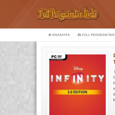
ANASAYFA
FULL PROGRAM IND
D
O
t
m
d
k