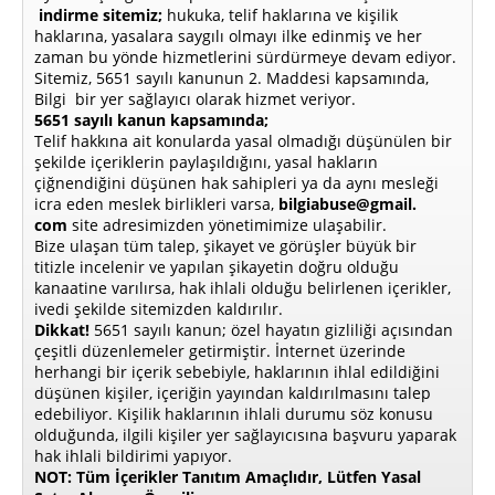
indirme sitemiz;
hukuka, telif haklarına ve kişilik
haklarına, yasalara saygılı olmayı ilke edinmiş ve her
zaman bu yönde hizmetlerini sürdürmeye devam ediyor.
Sitemiz, 5651 sayılı kanunun 2. Maddesi kapsamında,
Bilgi bir yer sağlayıcı olarak hizmet veriyor.
5651 sayılı kanun kapsamında;
Telif hakkına ait konularda yasal olmadığı düşünülen bir
şekilde içeriklerin paylaşıldığını, yasal hakların
çiğnendiğini düşünen hak sahipleri ya da aynı mesleği
icra eden meslek birlikleri varsa,
bilgiabuse@gmail.
com
site adresimizden yönetimimize ulaşabilir.
Bize ulaşan tüm talep, şikayet ve görüşler büyük bir
titizle incelenir ve yapılan şikayetin doğru olduğu
kanaatine varılırsa, hak ihlali olduğu belirlenen içerikler,
ivedi şekilde sitemizden kaldırılır.
Dikkat!
5651 sayılı kanun; özel hayatın gizliliği açısından
çeşitli düzenlemeler getirmiştir. İnternet üzerinde
herhangi bir içerik sebebiyle, haklarının ihlal edildiğini
düşünen kişiler, içeriğin yayından kaldırılmasını talep
edebiliyor. Kişilik haklarının ihlali durumu söz konusu
olduğunda, ilgili kişiler yer sağlayıcısına başvuru yaparak
hak ihlali bildirimi yapıyor.
NOT: Tüm İçerikler Tanıtım Amaçlıdır, Lütfen Yasal