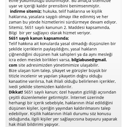
etme yükümlülüğü bulunmuyor. Bu amaçla sitemizde
uyar ve içeriği kaldır prensibini benimsenmiştir.
indirme sitemiz;
hukuka, telif haklarına ve kişilik
haklarına, yasalara saygılı olmayı ilke edinmiş ve her
zaman bu yönde hizmetlerini sürdürmeye devam ediyor.
Sitemiz, 5651 sayılı kanunun 2. Maddesi kapsamında,
Bilgi bir yer sağlayıcı olarak hizmet veriyor.
5651 sayılı kanun kapsamında;
Telif hakkına ait konularda yasal olmadığı düşünülen bir
şekilde içeriklerin paylaşıldığını, yasal hakların
çiğnendiğini düşünen hak sahipleri ya da aynı mesleği
icra eden meslek birlikleri varsa,
bilgiabuse@gmail.
com
site adresimizden yönetimimize ulaşabilir.
Bize ulaşan tüm talep, şikayet ve görüşler büyük bir
titizle incelenir ve yapılan şikayetin doğru olduğu
kanaatine varılırsa, hak ihlali olduğu belirlenen içerikler,
ivedi şekilde sitemizden kaldırılır.
Dikkat!
5651 sayılı kanun; özel hayatın gizliliği açısından
çeşitli düzenlemeler getirmiştir. İnternet üzerinde
herhangi bir içerik sebebiyle, haklarının ihlal edildiğini
düşünen kişiler, içeriğin yayından kaldırılmasını talep
edebiliyor. Kişilik haklarının ihlali durumu söz konusu
olduğunda, ilgili kişiler yer sağlayıcısına başvuru yaparak
hak ihlali bildirimi yapıyor.