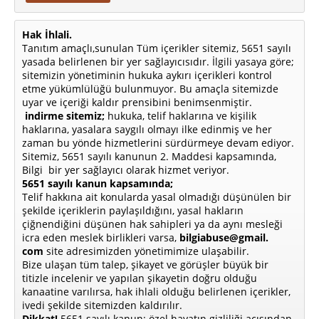
Hak İhlali.
Tanıtım amaçlı,sunulan Tüm içerikler sitemiz, 5651 sayılı
yasada belirlenen bir yer sağlayıcısıdır. İlgili yasaya göre;
sitemizin yönetiminin hukuka aykırı içerikleri kontrol
etme yükümlülüğü bulunmuyor. Bu amaçla sitemizde
uyar ve içeriği kaldır prensibini benimsenmiştir.
indirme sitemiz;
hukuka, telif haklarına ve kişilik
haklarına, yasalara saygılı olmayı ilke edinmiş ve her
zaman bu yönde hizmetlerini sürdürmeye devam ediyor.
Sitemiz, 5651 sayılı kanunun 2. Maddesi kapsamında,
Bilgi bir yer sağlayıcı olarak hizmet veriyor.
5651 sayılı kanun kapsamında;
Telif hakkına ait konularda yasal olmadığı düşünülen bir
şekilde içeriklerin paylaşıldığını, yasal hakların
çiğnendiğini düşünen hak sahipleri ya da aynı mesleği
icra eden meslek birlikleri varsa,
bilgiabuse@gmail.
com
site adresimizden yönetimimize ulaşabilir.
Bize ulaşan tüm talep, şikayet ve görüşler büyük bir
titizle incelenir ve yapılan şikayetin doğru olduğu
kanaatine varılırsa, hak ihlali olduğu belirlenen içerikler,
ivedi şekilde sitemizden kaldırılır.
Dikkat!
5651 sayılı kanun; özel hayatın gizliliği açısından