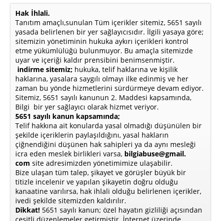
Hak İhlali.
Tanıtım amaçlı,sunulan Tüm içerikler sitemiz, 5651 sayılı
yasada belirlenen bir yer sağlayıcısıdır. İlgili yasaya göre;
sitemizin yönetiminin hukuka aykırı içerikleri kontrol
etme yükümlülüğü bulunmuyor. Bu amaçla sitemizde
uyar ve içeriği kaldır prensibini benimsenmiştir.
indirme sitemiz;
hukuka, telif haklarına ve kişilik
haklarına, yasalara saygılı olmayı ilke edinmiş ve her
zaman bu yönde hizmetlerini sürdürmeye devam ediyor.
Sitemiz, 5651 sayılı kanunun 2. Maddesi kapsamında,
Bilgi bir yer sağlayıcı olarak hizmet veriyor.
5651 sayılı kanun kapsamında;
Telif hakkına ait konularda yasal olmadığı düşünülen bir
şekilde içeriklerin paylaşıldığını, yasal hakların
çiğnendiğini düşünen hak sahipleri ya da aynı mesleği
icra eden meslek birlikleri varsa,
bilgiabuse@gmail.
com
site adresimizden yönetimimize ulaşabilir.
Bize ulaşan tüm talep, şikayet ve görüşler büyük bir
titizle incelenir ve yapılan şikayetin doğru olduğu
kanaatine varılırsa, hak ihlali olduğu belirlenen içerikler,
ivedi şekilde sitemizden kaldırılır.
Dikkat!
5651 sayılı kanun; özel hayatın gizliliği açısından
çeşitli düzenlemeler getirmiştir. İnternet üzerinde