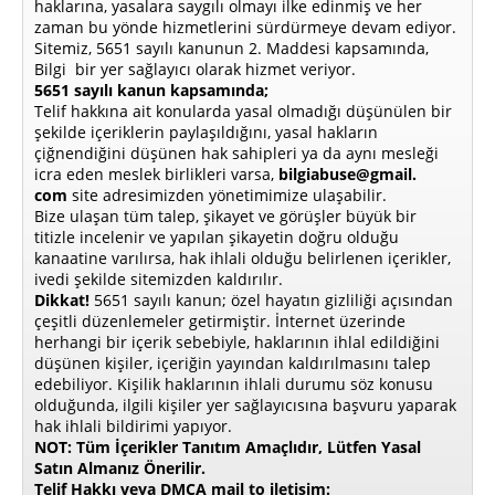
haklarına, yasalara saygılı olmayı ilke edinmiş ve her
zaman bu yönde hizmetlerini sürdürmeye devam ediyor.
Sitemiz, 5651 sayılı kanunun 2. Maddesi kapsamında,
Bilgi bir yer sağlayıcı olarak hizmet veriyor.
5651 sayılı kanun kapsamında;
Telif hakkına ait konularda yasal olmadığı düşünülen bir
şekilde içeriklerin paylaşıldığını, yasal hakların
çiğnendiğini düşünen hak sahipleri ya da aynı mesleği
icra eden meslek birlikleri varsa,
bilgiabuse@gmail.
com
site adresimizden yönetimimize ulaşabilir.
Bize ulaşan tüm talep, şikayet ve görüşler büyük bir
titizle incelenir ve yapılan şikayetin doğru olduğu
kanaatine varılırsa, hak ihlali olduğu belirlenen içerikler,
ivedi şekilde sitemizden kaldırılır.
Dikkat!
5651 sayılı kanun; özel hayatın gizliliği açısından
çeşitli düzenlemeler getirmiştir. İnternet üzerinde
herhangi bir içerik sebebiyle, haklarının ihlal edildiğini
düşünen kişiler, içeriğin yayından kaldırılmasını talep
edebiliyor. Kişilik haklarının ihlali durumu söz konusu
olduğunda, ilgili kişiler yer sağlayıcısına başvuru yaparak
hak ihlali bildirimi yapıyor.
NOT: Tüm İçerikler Tanıtım Amaçlıdır, Lütfen Yasal
Satın Almanız Önerilir.
Telif Hakkı veya DMCA mail to iletişim: