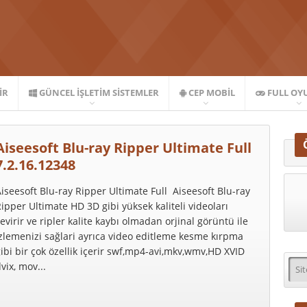
IR
GÜNCEL İŞLETIM SISTEMLER
CEP MOBIL
FULL OY
Aiseesoft Blu-ray Ripper Ultimate Full
7.2.16.12348
iseesoft Blu-ray Ripper Ultimate Full Aiseesoft Blu-ray
ipper Ultimate HD 3D gibi yüksek kaliteli videoları
evirir ve ripler kalite kaybı olmadan orjinal görüntü ile
zlemenizi sağlari ayrıca video editleme kesme kırpma
ibi bir çok özellik içerir swf,mp4-avi,mkv,wmv,HD XVID
vix, mov...