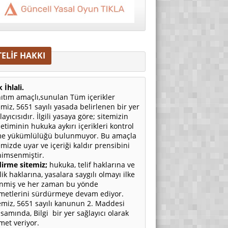
TELİF HAKKI
 İhlali.
ıtım amaçlı,sunulan Tüm içerikler
emiz, 5651 sayılı yasada belirlenen bir yer
layıcısıdır. İlgili yasaya göre; sitemizin
etiminin hukuka aykırı içerikleri kontrol
e yükümlülüğü bulunmuyor. Bu amaçla
emizde uyar ve içeriği kaldır prensibini
imsenmiştir.
irme sitemiz;
hukuka, telif haklarına ve
ilik haklarına, yasalara saygılı olmayı ilke
nmiş ve her zaman bu yönde
metlerini sürdürmeye devam ediyor.
emiz, 5651 sayılı kanunun 2. Maddesi
samında, Bilgi bir yer sağlayıcı olarak
met veriyor.