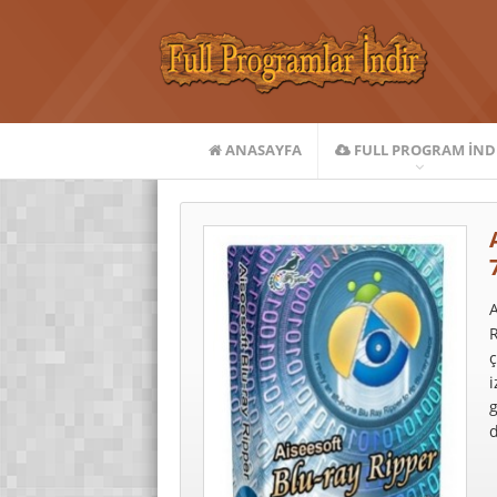
ANASAYFA
FULL PROGRAM IND
A
R
ç
i
g
d