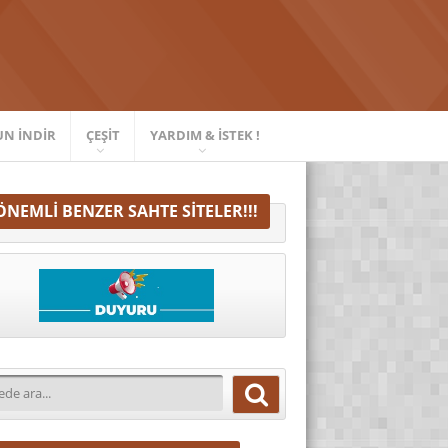
UN İNDIR
ÇEŞIT
YARDIM & İSTEK !
ÖNEMLI BENZER SAHTE SITELER!!!