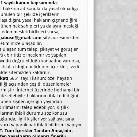
1 sayılı kanun kapsamında;
if hakkına ait konularda yasal olmadığı
ünülen bir şekilde içeriklerin
laşıldığını, yasal hakların çiğnendiğini
ünen hak sahipleri ya da aynı mesleği
a eden meslek birlikleri varsa,
giabuse@gmail. com
site adresimizden
etimimize ulaşabilir.
e ulaşan tüm talep, şikayet ve görüşler
ük bir titizle incelenir ve yapılan
ayetin doğru olduğu kanaatine varılırsa,
 ihlali olduğu belirlenen içerikler, ivedi
ilde sitemizden kaldırılır.
kat!
5651 sayılı kanun; özel hayatın
liliği açısından çeşitli düzenlemeler
irmiştir. İnternet üzerinde herhangi bir
rik sebebiyle, haklarının ihlal edildiğini
ünen kişiler, içeriğin yayından
dırılmasını talep edebiliyor. Kişilik
larının ihlali durumu söz konusu
uğunda, ilgili kişiler yer sağlayıcısına
vuru yaparak hak ihlali bildirimi yapıyor.
: Tüm İçerikler Tanıtım Amaçlıdır,
fen Yasal Satın Almanız Önerilir.