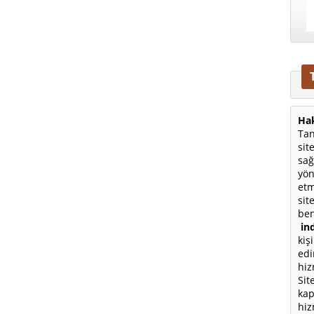
Hak
Tan
sit
sağ
yön
etm
sit
ben
ind
kiş
edi
hiz
Sit
kap
hiz