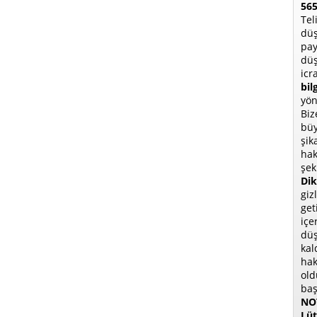
565
Tel
düş
pay
düş
icr
bil
yön
Biz
büy
şik
hak
şek
Dik
giz
get
içe
düş
kal
hak
old
baş
NOT
Lüt