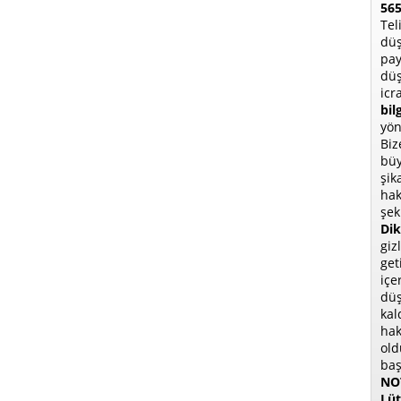
565
Tel
düş
pay
düş
icr
bil
yön
Biz
büy
şik
hak
şek
Dik
giz
get
içe
düş
kal
hak
old
baş
NOT
Lüt