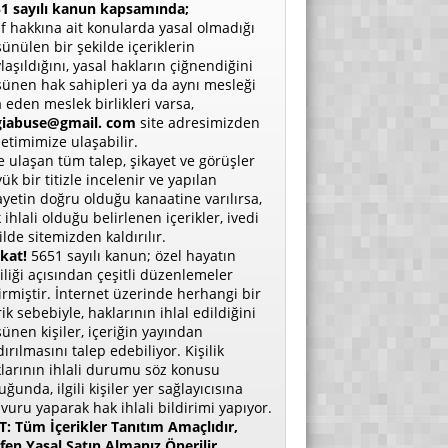
1 sayılı kanun kapsamında;
if hakkına ait konularda yasal olmadığı
ünülen bir şekilde içeriklerin
laşıldığını, yasal hakların çiğnendiğini
ünen hak sahipleri ya da aynı mesleği
a eden meslek birlikleri varsa,
giabuse@gmail. com
site adresimizden
etimimize ulaşabilir.
e ulaşan tüm talep, şikayet ve görüşler
ük bir titizle incelenir ve yapılan
ayetin doğru olduğu kanaatine varılırsa,
 ihlali olduğu belirlenen içerikler, ivedi
ilde sitemizden kaldırılır.
kat!
5651 sayılı kanun; özel hayatın
liliği açısından çeşitli düzenlemeler
irmiştir. İnternet üzerinde herhangi bir
rik sebebiyle, haklarının ihlal edildiğini
ünen kişiler, içeriğin yayından
dırılmasını talep edebiliyor. Kişilik
larının ihlali durumu söz konusu
uğunda, ilgili kişiler yer sağlayıcısına
vuru yaparak hak ihlali bildirimi yapıyor.
: Tüm İçerikler Tanıtım Amaçlıdır,
fen Yasal Satın Almanız Önerilir.