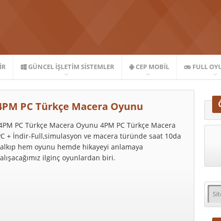
IR
GÜNCEL İŞLETIM SISTEMLER
CEP MOBIL
FULL OY
4PM PC Türkçe Macera Oyunu
4PM PC Türkçe Macera Oyunu 4PM PC Türkçe Macera
C + İndir-Full,simulasyon ve macera türünde saat 10da
kalkıp hem oyunu hemde hikayeyi anlamaya
alışacağımız ilginç oyunlardan biri.