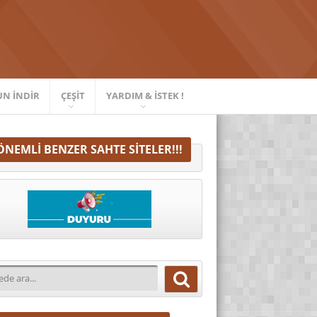
UN İNDIR
ÇEŞIT
YARDIM & İSTEK !
ÖNEMLI BENZER SAHTE SITELER!!!