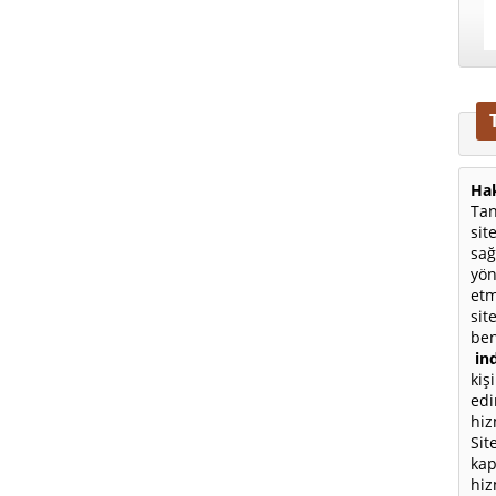
Hak
Tan
sit
sağ
yön
etm
sit
ben
ind
kiş
edi
hiz
Sit
kap
hiz