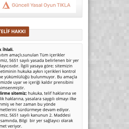
TELİF HAKKI
 İhlali.
ıtım amaçlı,sunulan Tüm içerikler
emiz, 5651 sayılı yasada belirlenen bir yer
layıcısıdır. İlgili yasaya göre; sitemizin
etiminin hukuka aykırı içerikleri kontrol
e yükümlülüğü bulunmuyor. Bu amaçla
emizde uyar ve içeriği kaldır prensibini
imsenmiştir.
irme sitemiz;
hukuka, telif haklarına ve
ilik haklarına, yasalara saygılı olmayı ilke
nmiş ve her zaman bu yönde
metlerini sürdürmeye devam ediyor.
emiz, 5651 sayılı kanunun 2. Maddesi
samında, Bilgi bir yer sağlayıcı olarak
met veriyor.